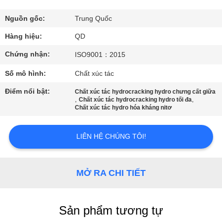
THAM
QUAN
Nguồn gốc:
Trung Quốc
NHÀ
Hàng hiệu:
QD
MÁY
Chứng nhận:
ISO9001：2015
Số mô hình:
Chất xúc tác
KIỂM
Điểm nổi bật:
Chất xúc tác hydrocracking hydro chưng cất giữa
SOÁT
,
,
Chất xúc tác hydrocracking hydro tối đa
Chất xúc tác hydro hóa kháng nitơ
CHẤT
LƯỢNG
LIÊN HỆ CHÚNG TÔI!
LIÊN
MỞ RA CHI TIẾT
HỆ
CHÚNG
Sản phẩm tương tự
TÔI