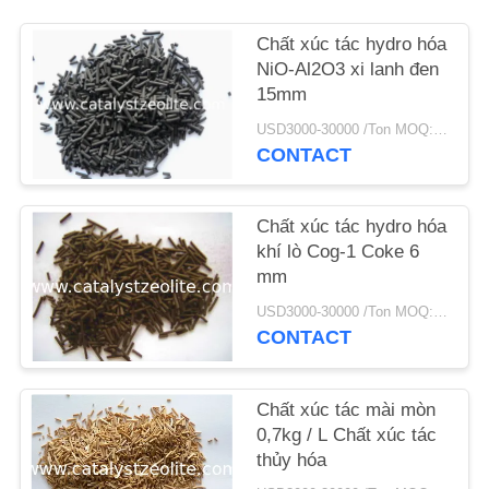
Chất xúc tác hydro hóa
TIN
NiO-Al2O3 xi lanh đen
TỨC
15mm
USD3000-30000 /Ton MOQ:1 kg
CÁC
CONTACT
TRƯỜNG
HỢP
Chất xúc tác hydro hóa
khí lò Cog-1 Coke 6
mm
SƠ
USD3000-30000 /Ton MOQ:1 kg
ĐỒ
CONTACT
TRANG
WEB
Chất xúc tác mài mòn
0,7kg / L Chất xúc tác
thủy hóa
PRIVACY