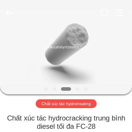
2026
CATALYSTS
GROUP
CO.,LTD.
All
Rights
Reserved.
TRANG
CHỦ
CÁC
SẢN
PHẨM
VỀ
Chất xúc tác hydrotreating
CHÚNG
TÔI
Chất xúc tác hydrocracking trung bình
diesel tối đa FC-28