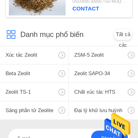
USD3000-30000 /Ton MOQ:1 kg
POLICY
CONTACT
Danh mục phổ biến
Tất cả
các
Xúc tác Zeolit
ZSM-5 Zeolit
Beta Zeolit
Zeolit ​​SAPO-34
Zeolit ​​TS-1
Chất xúc tác HTS
Sàng phân tử Zeolite
Đại lý khử lưu huỳnh
Đăng ký