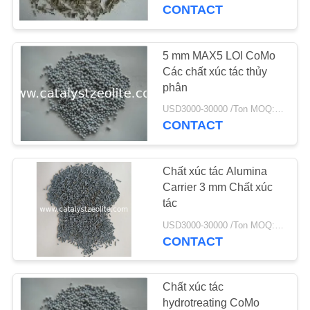
THAM
CONTACT
QUAN
NHÀ
5 mm MAX5 LOI CoMo
12
MÁY
Các chất xúc tác thủy
phân
Beta Zeolit
USD3000-30000 /Ton MOQ:1 kg
KIỂM
CONTACT
SOÁT
CHẤT
Chất xúc tác Alumina
LƯỢNG
Carrier 3 mm Chất xúc
tác
17
USD3000-30000 /Ton MOQ:1 kg
LIÊN
CONTACT
Zeolit ​​SAPO-34
HỆ
CHÚNG
Chất xúc tác
TÔI
hydrotreating CoMo