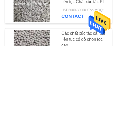
liên tục Chất xúc tác Pt
69
USD3000-30000 /Ton MOQ:1 kg
Chất xúc tác
CONTACT
hydrotreating
Các chất xúc tác cải tạo
liên tục có độ chọn lọc
cao
USD3000-30000 /Ton MOQ:1 kg
CONTACT
13
Chất khử oxy
CCR Catalyst Tỷ lệ lắng
đọng carbon thấp
USD3000-30000 /Ton MOQ:1 kg
CONTACT
10