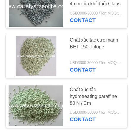
4mm của khí đuôi Claus
TIN
USD3000-30000 /Ton MOQ:1 kg
CONTACT
10
TỨC
Zeolit ​​TS-1
Chất xúc tác cực mạnh
CÁC
BET 150 Trilope
TRƯỜNG
HỢP
USD3000-30000 /Ton MOQ:1 kg
CONTACT
SƠ
10
ĐỒ
Chất xúc tác
hydrotreating paraffine
TRANG
Chất xúc tác HTS
80 N / Cm
WEB
USD3000-30000 /Ton MOQ:1 kg
CONTACT
PRIVACY