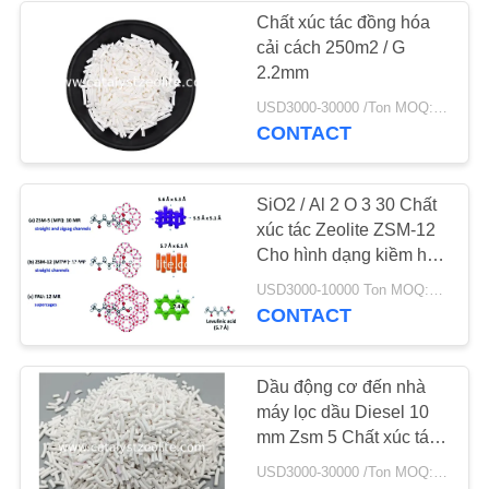
POLICY
Chất xúc tác đồng hóa
cải cách 250m2 / G
58
2.2mm
Sàng phân tử
USD3000-30000 /Ton MOQ:1 kg
CONTACT
Zeolite
SiO2 / Al 2 O 3 30 Chất
xúc tác Zeolite ZSM-12
Cho hình dạng kiềm hóa
chọn lọc của
44
USD3000-10000 Ton MOQ:1 kg
Naphthalene
CONTACT
Đại lý khử lưu
huỳnh
Dầu động cơ đến nhà
máy lọc dầu Diesel 10
mm Zsm 5 Chất xúc tác
Zeolite
USD3000-30000 /Ton MOQ:1 kg