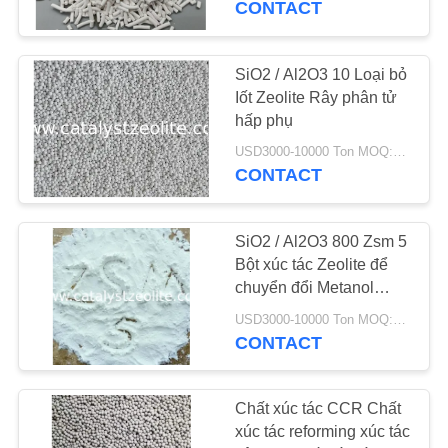
CONTACT
16
Phương tiện loại bỏ
SiO2 / Al2O3 10 Loại bỏ
Iốt Zeolite Rây phân tử
thạch tín
hấp phụ
USD3000-10000 Ton MOQ:1 kg
CONTACT
SiO2 / Al2O3 800 Zsm 5
5
Bột xúc tác Zeolite để
chuyển đổi Metanol
Đại lý khử clo
thành xăng
USD3000-10000 Ton MOQ:1 kg
CONTACT
Chất xúc tác CCR Chất
xúc tác reforming xúc tác