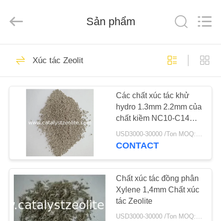
2026
CATALYSTS
GROUP
Sản phẩm
CO.,LTD.
All
Rights
Reserved.
TRANG
22
Xúc tác Zeolit
CHỦ
Xúc tác Zeolit
Các chất xúc tác khử
CÁC
hydro 1.3mm 2.2mm của
SẢN
chất kiềm NC10-C14
PHẨM
thành chất kiềm
USD3000-30000 /Ton MOQ:1 kg
CONTACT
43
VỀ
CHÚNG
Chất xúc tác đồng phân
ZSM-5 Zeolit
Xylene 1,4mm Chất xúc
TÔI
tác Zeolite
USD3000-30000 /Ton MOQ:1 kg