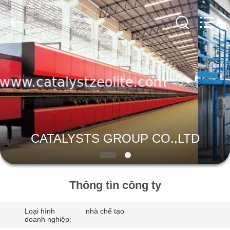
2026
CATALYSTS
GROUP
CO.,LTD.
All
Rights
Reserved.
TRANG
CHỦ
CÁC
SẢN
PHẨM
CATALYSTS GROUP CO.,LTD
VỀ
CHÚNG
Thông tin công ty
TÔI
Loại hình
nhà chế tạo
doanh nghiệp: