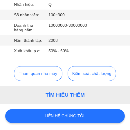
THAM
Nhãn hiệu:
Q
QUAN
Số nhân viên:
100~300
NHÀ
Doanh thu
10000000-30000000
MÁY
hàng năm:
Năm thành lập:
2008
KIỂM
Xuất khẩu p.c:
50% - 60%
SOÁT
CHẤT
Tham quan nhà máy
Kiểm soát chất lượng
LƯỢNG
TÌM HIỂU THÊM
LIÊN
HỆ
CHÚNG
LIÊN HỆ CHÚNG TÔI!
TÔI