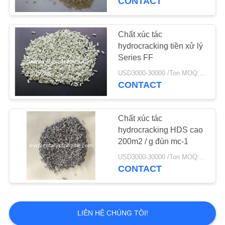
CONTACT
Chất xúc tác
hydrocracking tiền xử lý
Series FF
USD3000-30000 /Ton MOQ:1 kg
CONTACT
Chất xúc tác
hydrocracking HDS cao
200m2 / g đùn mc-1
USD3000-30000 /Ton MOQ:1 kg
CONTACT
LIÊN HỆ CHÚNG TÔI!