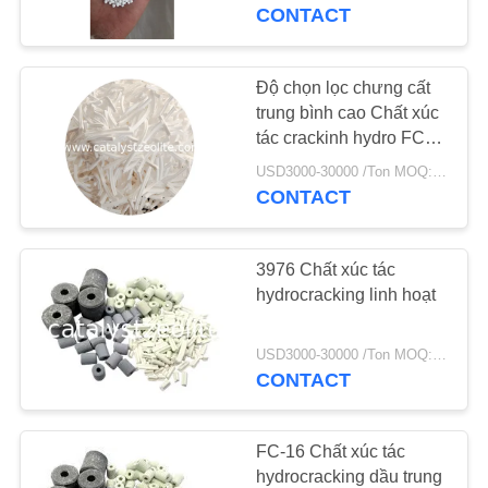
THAM
CONTACT
QUAN
NHÀ
Độ chọn lọc chưng cất
MÁY
trung bình cao Chất xúc
tác crackinh hydro FC-
20
USD3000-30000 /Ton MOQ:1 kg
KIỂM
CONTACT
SOÁT
CHẤT
3976 Chất xúc tác
LƯỢNG
hydrocracking linh hoạt
USD3000-30000 /Ton MOQ:1 kg
LIÊN
CONTACT
HỆ
CHÚNG
FC-16 Chất xúc tác
TÔI
hydrocracking dầu trung