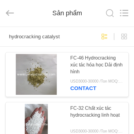
2026
CATALYSTS
GROUP
Sản phẩm
CO.,LTD.
All
Rights
Reserved.
TRANG
hydrocracking catalyst
CHỦ
FC-46 Hydrocracking
CÁC
xúc tác hóa học Dải định
SẢN
hình
PHẨM
USD3000-30000 /Ton MOQ:1 kg
CONTACT
VỀ
CHÚNG
FC-32 Chất xúc tác
hydrocracking linh hoạt
TÔI
USD3000-30000 /Ton MOQ:1 kg