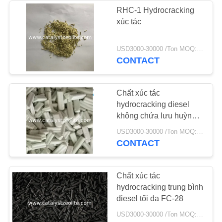
POLICY
RHC-1 Hydrocracking
xúc tác
USD3000-30000 /Ton MOQ:1 kg
CONTACT
Chất xúc tác
hydrocracking diesel
không chứa lưu huỳnh
FC-50 cho chế độ dòng
USD3000-30000 /Ton MOQ:1 kg
một giai đoạn
CONTACT
Chất xúc tác
hydrocracking trung bình
diesel tối đa FC-28
USD3000-30000 /Ton MOQ:1 kg