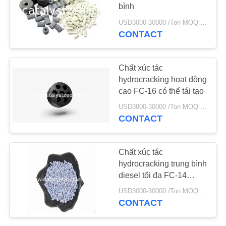
bình
TIN
USD3000-30000 /Ton MOQ:1 kg
CONTACT
TỨC
Chất xúc tác
CÁC
hydrocracking hoạt động
TRƯỜNG
cao FC-16 có thể tái tạo
HỢP
USD3000-30000 /Ton MOQ:1 kg
CONTACT
SƠ
ĐỒ
Chất xúc tác
hydrocracking trung bình
TRANG
diesel tối đa FC-14
WEB
được tái sử dụng
USD3000-30000 /Ton MOQ:1 kg
CONTACT
PRIVACY