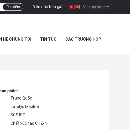
Yêu cầu báo giá
|
Vietnamese
Tìm kiếm
N HỆ CHÚNG TÔI
TIN TỨC
CÁC TRƯỜNG HỢP
 sản phẩm:
Trung Quốc
catalystzeolite
SGS ISO
Chất xúc tác CHZ-4