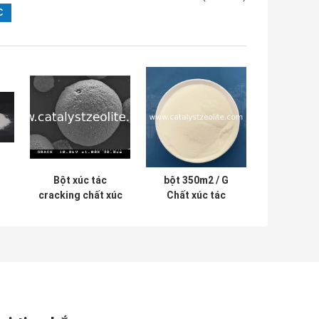
Bột xúc tác
bột 350m2 / G
cracking chất xúc
Chất xúc tác
tác LCO Yield
cracking xúc tác
c
chất lỏng cao