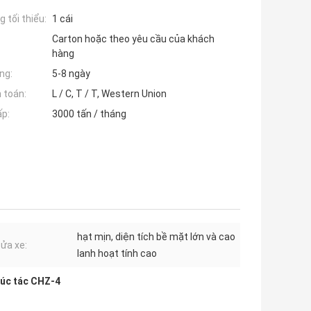
 tối thiểu:
1 cái
Carton hoặc theo yêu cầu của khách
hàng
ng:
5-8 ngày
 toán:
L / C, T / T, Western Union
ấp:
3000 tấn / tháng
hạt mịn, diện tích bề mặt lớn và cao
ửa xe:
lanh hoạt tính cao
xúc tác CHZ-4