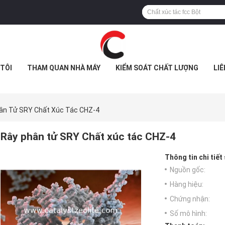
TÔI
THAM QUAN NHÀ MÁY
KIỂM SOÁT CHẤT LƯỢNG
LIÊ
ân Tử SRY Chất Xúc Tác CHZ-4
Rây phân tử SRY Chất xúc tác CHZ-4
Thông tin chi tiết
Nguồn gốc:
Hàng hiệu:
Chứng nhận:
Số mô hình: