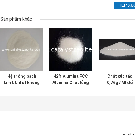
Sản phẩm khác
Hệ thống bạch
42% Alumina FCC
Chất xúc tác
kim CO đốt không
Alumina Chất lỏng
0,76g / Ml để
đúng cách
xúc tác cracking
cung cấp thêm
xúc tác
butylene cho cá
nhà tinh chế