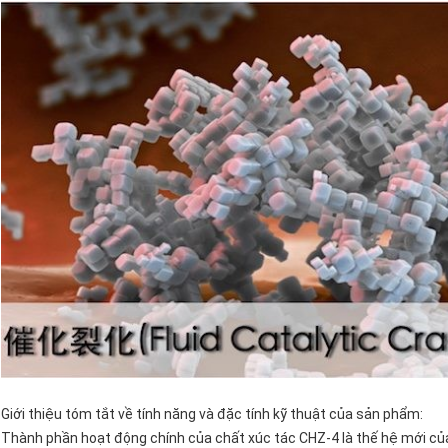
Giới thiệu tóm tắt về tính năng và đặc tính kỹ thuật của sản phẩm:
Thành phần hoạt động chính của chất xúc tác CHZ-4 là thế hệ mới củ