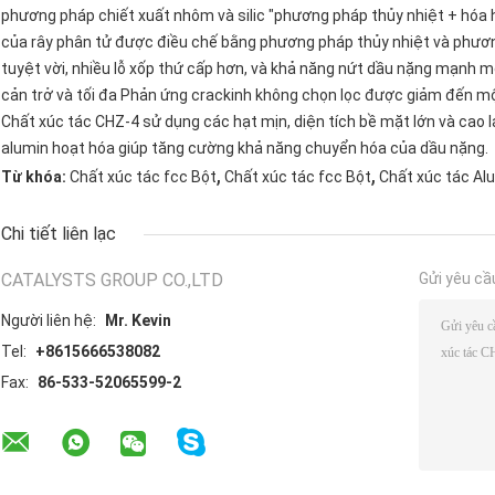
phương pháp chiết xuất nhôm và silic "phương pháp thủy nhiệt + hóa
của rây phân tử được điều chế bằng phương pháp thủy nhiệt và phương
tuyệt vời, nhiều lỗ xốp thứ cấp hơn, và khả năng nứt dầu nặng mạnh mẽ
cản trở và tối đa Phản ứng crackinh không chọn lọc được giảm đến một
Chất xúc tác CHZ-4 sử dụng các hạt mịn, diện tích bề mặt lớn và cao 
alumin hoạt hóa giúp tăng cường khả năng chuyển hóa của dầu nặng.
,
,
Từ khóa:
Chất xúc tác fcc Bột
Chất xúc tác fcc Bột
Chất xúc tác Al
Chi tiết liên lạc
CATALYSTS GROUP CO.,LTD
Gửi yêu cầ
Người liên hệ:
Mr. Kevin
Tel:
+8615666538082
Fax:
86-533-52065599-2