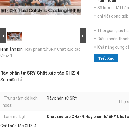
Thanh toán:
Số lượng đặt hàng
chi tiết đóng gói:
Thời gian giao hà
Điều khoản thanh
Khả năng cung c
Hình ảnh lớn :
Rây phân tử SRY Chất xúc tác
CHZ-4
Tiếp Xúc
Rây phân tử SRY Chất xúc tác CHZ-4
Sự miêu tả
Trung tâm đã kích
Rây phân tử SRY
Thợ s
hoạt:
Làm nổi bật:
Chất xúc tác CHZ-4
,
Rây phân tử SRY Chất 
Chất xúc tác CHZ-4