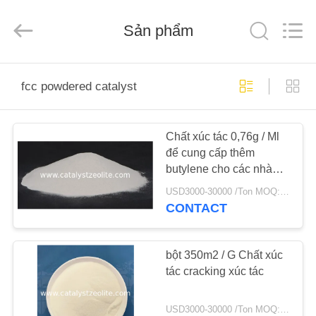
2026
CATALYSTS
GROUP
Sản phẩm
CO.,LTD.
All
Rights
Reserved.
TRANG
fcc powdered catalyst
CHỦ
Chất xúc tác 0,76g / Ml
CÁC
để cung cấp thêm
SẢN
butylene cho các nhà
PHẨM
tinh chế
USD3000-30000 /Ton MOQ:1 kg
CONTACT
VỀ
CHÚNG
bột 350m2 / G Chất xúc
tác cracking xúc tác
TÔI
USD3000-30000 /Ton MOQ:1 kg