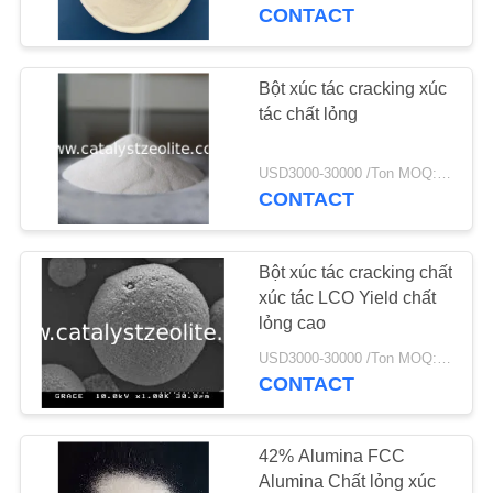
THAM
CONTACT
QUAN
NHÀ
Bột xúc tác cracking xúc
MÁY
tác chất lỏng
USD3000-30000 /Ton MOQ:1 kg
KIỂM
CONTACT
SOÁT
CHẤT
Bột xúc tác cracking chất
LƯỢNG
xúc tác LCO Yield chất
lỏng cao
USD3000-30000 /Ton MOQ:1 kg
LIÊN
CONTACT
HỆ
CHÚNG
42% Alumina FCC
TÔI
Alumina Chất lỏng xúc