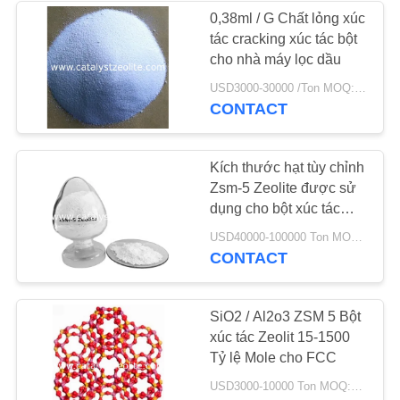
POLICY
0,38ml / G Chất lỏng xúc
tác cracking xúc tác bột
cho nhà máy lọc dầu
USD3000-30000 /Ton MOQ:1 kg
CONTACT
Kích thước hạt tùy chỉnh
Zsm-5 Zeolite được sử
dụng cho bột xúc tác
FCC zsm-5 zsm-5 nano
USD40000-100000 Ton MOQ:1 kg
CONTACT
SiO2 / Al2o3 ZSM 5 Bột
xúc tác Zeolit ​​15-1500
Tỷ lệ Mole cho FCC
USD3000-10000 Ton MOQ:1 kg