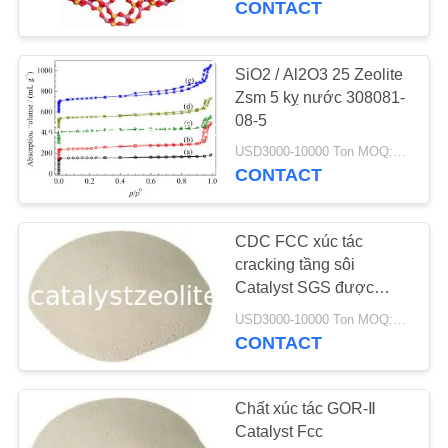
CONTACT
SiO2 / Al2O3 25 Zeolite
Zsm 5 kỵ nước 308081-
08-5
USD3000-10000 Ton MOQ:1 kg
CONTACT
CDC FCC xúc tác
cracking tầng sôi
Catalyst SGS được
chứng nhận ISO
USD3000-10000 Ton MOQ:1 cái
CONTACT
Chất xúc tác GOR-Ⅱ
Catalyst Fcc