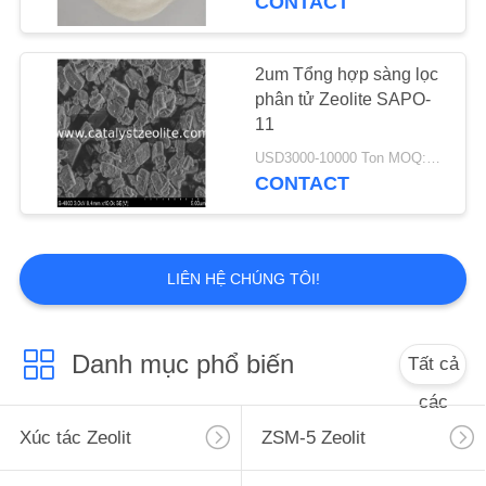
CONTACT
2um Tổng hợp sàng lọc
phân tử Zeolite SAPO-
11
USD3000-10000 Ton MOQ:1 kg
CONTACT
LIÊN HỆ CHÚNG TÔI!
Danh mục phổ biến
Tất cả
các
Xúc tác Zeolit
ZSM-5 Zeolit