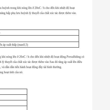
 huỳnh trong khi nóng lên ở 20oC / h cho đến khi nhiệt độ hoạt
năng hấp phụ lưu huỳnh lý thuyết của chất xúc tác được thêm vào.
)
ến áp suất thấp (max0,5)
 khi nóng lên ở 20oC / h cho đến khi nhiệt độ hoạt động.Presulfiding có
lý thuyết của chất xúc tác được thêm vào.Sau đó tăng áp suất lên điều
 và dần dần tiến hành hoạt động đầy tải bình thường.
ng hoạt tính của nó.