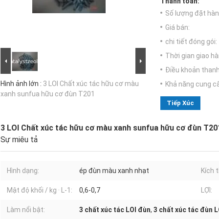
Thanh toán:
Số lượng đặt hàng
Giá bán:
chi tiết đóng gói:
Thời gian giao hà
Điều khoản thanh
Hình ảnh lớn :
3 LOI Chất xúc tác hữu cơ màu
Khả năng cung c
xanh sunfua hữu cơ đùn T201
Tiếp Xúc
3 LOI Chất xúc tác hữu cơ màu xanh sunfua hữu cơ đùn T20
Sự miêu tả
Hình dạng:
ép đùn màu xanh nhạt
Kích 
Mật độ khối / kg · L-1:
0,6-0,7
LỢI:
Làm nổi bật:
3 chất xúc tác LOI đùn
,
3 chất xúc tác đùn L