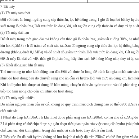
7 Tắt máy
(1) Tắt máy tạm thời
Đối với thức ăn lỏng, ngừng cung cấp thức ăn, lọc hệ thống trong 1 giờ để loại bỏ bất kỳ hydr
suất trong lò phản ứng.Đối với thức ăn dạng khí, cắt nguồn cung cấp thức ăn và duy trì áp suất
(2) Tắt máy dài hạn
Để tắt máy trong thời gian dài mà không cần tháo gỡ lò phản ứng, giảm tải xuống 30%, hạ n
lớn hơn 0,5MPa / h để tránh vỡ chất xúc tác.Sau đó ngừng cung cấp thức ăn, lọc hệ thống bằng
dương (không dưới 0,1MPa) và để nhiệt độ giảm tự nhiên.Đối với thức ăn dạng khí, Cắt nguồn 
Để tắt máy lâu dài với việc tháo gỡ lò phản ứng, hãy làm sạch hệ thống bằng nitơ, duy trì áp 
(3) Khởi động sau khi tắt máy
Thủ tục tương tự như khởi động ban đầu.Đối với thức ăn lỏng, để tránh làm giảm chất xúc tác (
nhiệt độ hoạt động.Sau đó chuyển sang cho ăn dầu và hydro.Đối với thức ăn dạng khí, làm nóng
Khi khí hydro hóa được sử dụng để hâm nóng, chuyển thức ăn hydrocarbon vào lò phản ứng n
tiếp tục hâm nóng cho đến khi nhiệt độ hoạt động.
(4) Tắt máy ngẫu nhiên
Do nhiều nguyên nhân của sự cố, không có quy trình mục đích chung nào có thể được đưa ra đ
chất xúc tác:
1 Nhiệt độ thấp hơn 50oC / h khi nhiệt độ lò phản ứng cao hơn 200oC có hại cho cả cường độ 
2 Lò phản ứng có thể chịu được sự gián đoạn thời gian ngắn của việc cung cấp hydro (vài phút)
chất xúc tác, đôi khi nghiêm trọng đến mức tái sinh hoặc thay đổi là cần thiết.
3 Tiếp xúc lâu dài với hydro không có lưu huỳnh ở nhiệt độ trên 250oC có thể làm giảm và do đ