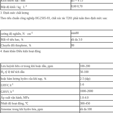
Kích thước hạt / mm
φ3 × 4 15
-1
0,60 0,70
Mật độ khối / kg · L
3. Định mức chất lượng
Theo tiêu chuẩn công nghiệp HG2505-93, chất xúc tác T201 phải tuân theo định mức sau:
-1
min80
cường độ nghiền, N · cm
Mất về tiêu hao, ％
tối đa 3.0
Chuyển đổi thiophene, ％
99
4. tham khảo Điều kiện hoạt động
Lưu huỳnh hữu cơ trong khí hoặc dầu, ppm
100-200
H
tỷ lệ thể tích dầu
50-100
2
hoặc hàm lượng hydro của khí nạp, ％
2-5 (tập)
-1
1-6
LHSV, h
-1
1000-2000
GHSV, h
Áp suất vận hành, MPa
1.0-4.0
Nhiệt độ hoạt động, ℃
300-450
Amoniac trong khí hydro hóa, ppm
tối đa 100