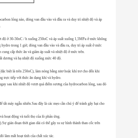
ocarbon lỏng nào, đóng van đầu vào và đầu ra và duy trì nhiệt độ và áp
.
hiệt độ ở 30-50oC / h xuống 250oC và áp suất xuống 1,5MPa ở mức không
 hydro trong 1 giờ, đóng van đầu vào và đầu ra, duy trì áp suất ở mức
cung cấp thức ăn và giảm áp suất và nhiệt độ ở mức trên.
suất dương và hạ nhiệt độ xuống mức 40 độ.
đặc biệt là trên 250oC), làm nóng bằng nitơ hoặc khí trơ cho đến khi
 trực tiếp với thức ăn dạng khí và hydro.
gay sau khi nhiệt độ vượt quá điểm sương của hydrocarbon lỏng, sau đó
ể tắt máy ngẫu nhiên.Sau đây là các mẹo cần chú ý để tránh gây hại cho
và hoạt động và tuổi thọ của lò phản ứng.
.Sự gián đoạn thời gian dài có thể gây ra sự hình thành than cốc trên
ó làm mất hoạt tính của chất xúc tác.