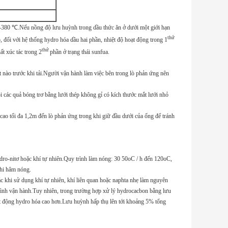
-380 ℃.Nếu nồng độ lưu huỳnh trong dầu thức ăn ở dưới một giới hạn
thứ
, đối với hệ thống hydro hóa dầu hai phần, nhiệt độ hoạt động trong 1
thứ
t xúc tác trong 2
phần ở trạng thái sunfua.
ột nào trước khi tải.Người vận hành làm việc bên trong lò phản ứng nên
ỏi các quả bóng trơ ​​bằng lưới thép không gỉ có kích thước mắt lưới nhỏ
 cao tối đa 1,2m đến lò phản ứng trong khi giữ đầu dưới của ống để tránh
ydro-nitơ hoặc khí tự nhiên.Quy trình làm nóng: 30 50oC / h đến 120oC,
khi hâm nóng.
ác khi sử dụng khí tự nhiên, khí liên quan hoặc naphta nhẹ làm nguyên
 trình vận hành.Tuy nhiên, trong trường hợp xử lý hydrocacbon bằng lưu
hoạt động hydro hóa cao hơn.Lưu huỳnh hấp thụ lên tới khoảng 5% tổng