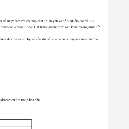
 rất nhạy cảm với các hợp chất lưu huỳnh và dễ bị nhiễm độc và suy
c tác hydroconversion CobaltTHERmolybdenum và oxit kẽm thường được sử
 dụng để chuyển đổi hydro của khí cấp cho các nhà máy amoniac quy mô
drocarbon khí trong hóa dầu.