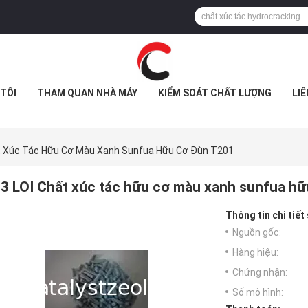
TÔI
THAM QUAN NHÀ MÁY
KIỂM SOÁT CHẤT LƯỢNG
LIÊ
t Xúc Tác Hữu Cơ Màu Xanh Sunfua Hữu Cơ Đùn T201
3 LOI Chất xúc tác hữu cơ màu xanh sunfua h
Thông tin chi tiết
Nguồn gốc:
Hàng hiệu:
Chứng nhận:
Số mô hình: