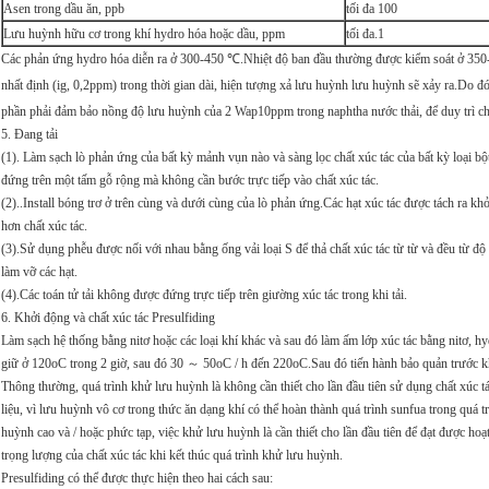
Asen trong dầu ăn, ppb
tối đa 100
Lưu huỳnh hữu cơ trong khí hydro hóa hoặc dầu, ppm
tối đa.1
Các phản ứng hydro hóa diễn ra ở 300-450 ℃.Nhiệt độ ban đầu thường được kiểm soát ở 350
nhất định (ig, 0,2ppm) trong thời gian dài, hiện tượng xả lưu huỳnh lưu huỳnh sẽ xảy ra.Do đó
phần phải đảm bảo nồng độ lưu huỳnh của 2 Wap10ppm trong naphtha nước thải, để duy trì chấ
5. Đang tải
(1). Làm sạch lò phản ứng của bất kỳ mảnh vụn nào và sàng lọc chất xúc tác của bất kỳ loại b
đứng trên một tấm gỗ rộng mà không cần bước trực tiếp vào chất xúc tác.
(2)..Install bóng trơ ​​ở trên cùng và dưới cùng của lò phản ứng.Các hạt xúc tác được tách ra kh
hơn chất xúc tác.
(3).Sử dụng phễu được nối với nhau bằng ống vải loại S để thả chất xúc tác từ từ và đều từ độ
làm vỡ các hạt.
(4).Các toán tử tải không được đứng trực tiếp trên giường xúc tác trong khi tải.
6. Khởi động và chất xúc tác Presulfiding
Làm sạch hệ thống bằng nitơ hoặc các loại khí khác và sau đó làm ấm lớp xúc tác bằng nitơ, h
giữ ở 120oC trong 2 giờ, sau đó 30 ～ 50oC / h đến 220oC.Sau đó tiến hành bảo quản trước 
Thông thường, quá trình khử lưu huỳnh là không cần thiết cho lần đầu tiên sử dụng chất xúc t
liệu, vì lưu huỳnh vô cơ trong thức ăn dạng khí có thể hoàn thành quá trình sunfua trong quá
huỳnh cao và / hoặc phức tạp, việc khử lưu huỳnh là cần thiết cho lần đầu tiên để đạt được 
trọng lượng của chất xúc tác khi kết thúc quá trình khử lưu huỳnh.
Presulfiding có thể được thực hiện theo hai cách sau: