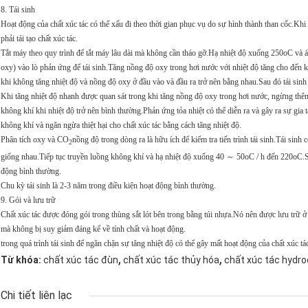
8. Tái sinh
Hoạt động của chất xúc tác có thể xấu đi theo thời gian phục vụ do sự hình thành than cốc.K
phải tái tạo chất xúc tác.
Tắt máy theo quy trình để tắt máy lâu dài mà không cần tháo gỡ.Hạ nhiệt độ xuống 250oC và 
oxy) vào lò phản ứng để tái sinh.Tăng nồng độ oxy trong hơi nước với nhiệt độ tăng cho đến 
khi không tăng nhiệt độ và nồng độ oxy ở đầu vào và đầu ra trở nên bằng nhau.Sau đó tái sinh 
Khi tăng nhiệt độ nhanh được quan sát trong khi tăng nồng độ oxy trong hơi nước, ngừng thêm
không khí khi nhiệt độ trở nên bình thường.Phản ứng tỏa nhiệt có thể diễn ra và gây ra sự gi
không khí và ngăn ngừa thiệt hại cho chất xúc tác bằng cách tăng nhiệt độ.
Phân tích oxy và CO
nồng độ trong dòng ra là hữu ích để kiểm tra tiến trình tái sinh.Tái sinh
2
giống nhau.Tiếp tục truyền luồng không khí và hạ nhiệt độ xuống 40 ～ 50oC / h đến 220oC.S
động bình thường.
Chu kỳ tái sinh là 2-3 năm trong điều kiện hoạt động bình thường.
9. Gói và lưu trữ
Chất xúc tác được đóng gói trong thùng sắt lót bên trong bằng túi nhựa.Nó nên được lưu trữ ở
mà không bị suy giảm đáng kể về tính chất và hoạt động.
trong quá trình tái sinh để ngăn chặn sự tăng nhiệt độ có thể gây mất hoạt động của chất xúc tá
,
,
Từ khóa:
chất xúc tác đùn
chất xúc tác thủy hóa
chất xúc tác hydro
Chi tiết liên lạc