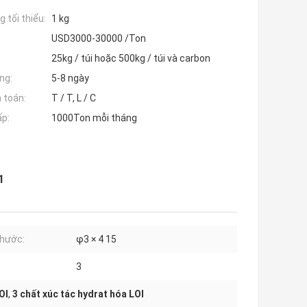
 tối thiểu:
1 kg
USD3000-30000 /Ton
25kg / túi hoặc 500kg / túi và carbon
ng:
5-8 ngày
 toán:
T / T, L / C
ấp:
1000Ton mỗi tháng
1
thước:
φ3 × 4 15
3
OI
,
3 chất xúc tác hydrat hóa LOI