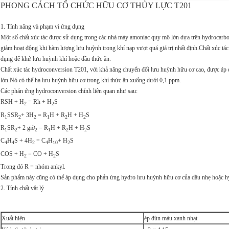
PHONG CÁCH TỔ CHỨC HỮU CƠ THỦY LỰC T201
1. Tính năng và phạm vi ứng dụng
Một số chất xúc tác được sử dụng trong các nhà máy amoniac quy mô lớn dựa trên hydrocarbon
giảm hoạt động khi hàm lượng lưu huỳnh trong khí nạp vượt quá giá trị nhất định.Chất xú
dụng để khử lưu huỳnh khí hoặc dầu thức ăn.
Chất xúc tác hydroconversion T201, với khả năng chuyển đổi lưu huỳnh hữu cơ cao, được áp
lớn.Nó có thể hạ lưu huỳnh hữu cơ trong khí thức ăn xuống dưới 0,1 ppm.
Các phản ứng hydroconversion chính liên quan như sau:
RSH + H
= Rh + H
S
2
2
R
SSR
+ 3H
= R
H + R
H + H
S
1
2
2
1
2
2
R
SR
+ 2 giờ
= R
H + R
H + H
S
1
2
2
1
2
2
C
H
S + 4H
= C
H
+ H
S
4
4
2
4
10
2
COS + H
= CO + H
S
2
2
Trong đó R = nhóm ankyl.
Sản phẩm này cũng có thể áp dụng cho phản ứng hydro lưu huỳnh hữu cơ của dầu nhẹ hoặc hy
2. Tính chất vật lý
Xuất hiện
ép đùn màu xanh nhạt