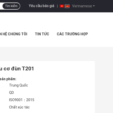
Yêu cầu báo giá
|
Vietnamese
Tìm kiếm
N HỆ CHÚNG TÔI
TIN TỨC
CÁC TRƯỜNG HỢP
ữu cơ đùn T201
 sản phẩm:
Trung Quốc
QD
ISO9001：2015
Chất xúc tác