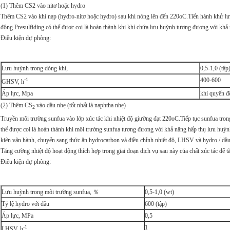
(1) Thêm CS2 vào nitơ hoặc hydro
Thêm CS2 vào khí nạp (hydro-nitơ hoặc hydro) sau khi nóng lên đến 220oC.Tiến hành khử lưu
động.Presulfiding có thể được coi là hoàn thành khi khí chứa lưu huỳnh tương đương với khả 
Điều kiện dự phòng:
Lưu huỳnh trong dòng khí,
0,5-1,0 (tập
-1
400-600
GHSV, h
Áp lực, Mpa
khí quyển đ
(2) Thêm CS
vào dầu nhẹ (tốt nhất là naphtha nhẹ)
2
Truyền môi trường sunfua vào lớp xúc tác khi nhiệt độ giường đạt 220oC.Tiếp tục sunfua trong
thể được coi là hoàn thành khi môi trường sunfua tương đương với khả năng hấp thụ lưu huỳnh 
kiện vận hành, chuyển sang thức ăn hydrocarbon và điều chỉnh nhiệt độ, LHSV và hydro / dầu,
Tăng cường nhiệt độ hoạt động thích hợp trong giai đoạn dịch vụ sau này của chất xúc tác để tă
Điều kiện dự phòng:
Lưu huỳnh trong môi trường sunfua, ％
0,5-1,0 (wt)
Tỷ lệ hydro với dầu
600 (tập)
Áp lực, MPa
0,5
-1
1
LHSV, h