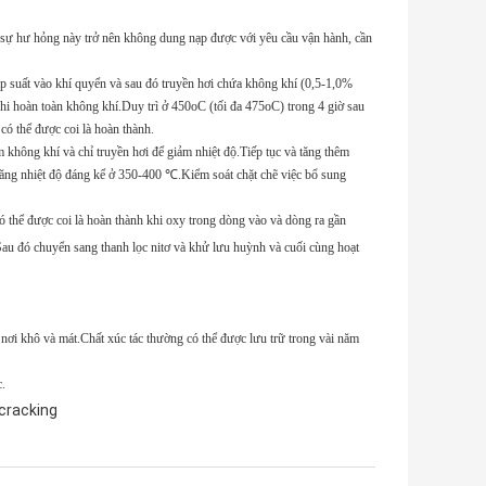
hi sự hư hỏng này trở nên không dung nạp được với yêu cầu vận hành, cần
áp suất vào khí quyển và sau đó truyền hơi chứa không khí (0,5-1,0%
khi hoàn toàn không khí.Duy trì ở 450oC (tối đa 475oC) trong 4 giờ sau
có thể được coi là hoàn thành.
 không khí và chỉ truyền hơi để giảm nhiệt độ.Tiếp tục và tăng thêm
a tăng nhiệt độ đáng kể ở 350-400 ℃.Kiểm soát chặt chẽ việc bổ sung
 có thể được coi là hoàn thành khi oxy trong dòng vào và dòng ra gần
au đó chuyển sang thanh lọc nitơ và khử lưu huỳnh và cuối cùng hoạt
 nơi khô và mát.Chất xúc tác thường có thể được lưu trữ trong vài năm
c.
cracking