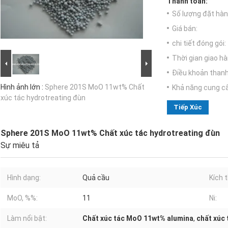
Thanh toán:
Số lượng đặt hàng
Giá bán:
chi tiết đóng gói:
Thời gian giao hà
Điều khoản thanh
Hình ảnh lớn :
Sphere 201S MoO 11wt% Chất
Khả năng cung c
xúc tác hydrotreating đùn
Tiếp Xúc
Sphere 201S MoO 11wt% Chất xúc tác hydrotreating đùn
Sự miêu tả
Hình dạng:
Quả cầu
Kích 
MoO, %%:
11
Ni:
Làm nổi bật:
Chất xúc tác MoO 11wt% alumina
,
chất xúc