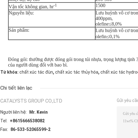
-1
1500
Vận tốc không gian, hr
Nguyên liệu:
Lưu huỳnh vô cơ tron
400ppm,
olefine≤8,0%
Sản phẩm:
Lưu huỳnh vô cơ tro
olefin≤0,1%
Đóng gói: thường được đóng gói trong túi nhựa, trọng lượng tịnh
của người dùng đối với bao bì.
,
,
Từ khóa:
chất xúc tác đùn
chất xúc tác thủy hóa
chất xúc tác hydro
Chi tiết liên lạc
CATALYSTS GROUP CO.,LTD
Gửi yêu cầ
Người liên hệ:
Mr. Kevin
Tel:
+8615666538082
Fax:
86-533-52065599-2