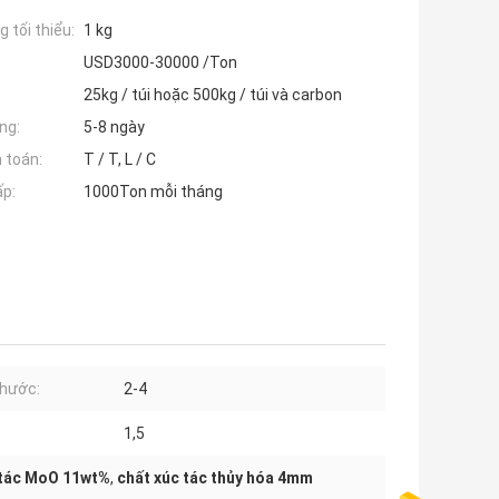
 tối thiểu:
1 kg
USD3000-30000 /Ton
25kg / túi hoặc 500kg / túi và carbon
ng:
5-8 ngày
 toán:
T / T, L / C
ấp:
1000Ton mỗi tháng
thước:
2-4
1,5
 tác MoO 11wt%
,
chất xúc tác thủy hóa 4mm