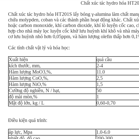
Chất xúc tác hydro hóa HT2
Chất xúc tác hydro hóa HT201S lấy bóng γ-alumina làm chất mang,
chứa molypden, coban và các thành phần hoạt động khác. Chất xúc
hoặc carbon monoxide, khí carbon dioxide, khí lò luyện cốc cao, c
hợp cho nhà máy lọc luyện cốc khử lưu huỳnh khí khô và nhà máy
cơ lưu huỳnh nhỏ hơn 0,05ppm, và hàm lượng olefin thấp hơn 0,1
Các tính chất vật lý và hóa học:
Xuất hiện
quả cầu
kích thước, mm,
2-4
Hàm lượng MoO3,%,
11.0
Hàm lượng CoO,%,
2,5
Hàm lượng NiO,%
1,5
Cường độ nghiền, N / hạt,
50
độ mài mòn,%
1
Mật độ lớn, kg / L
0,60-0,70
Điều kiện quá trình:
áp lực, Mpa
1.0-6.0
nhiệt độ, độ cao
200-300