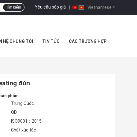
Yêu cầu báo giá
|
Vietnamese
Tìm kiếm
N HỆ CHÚNG TÔI
TIN TỨC
CÁC TRƯỜNG HỢP
eating đùn
 sản phẩm:
Trung Quốc
QD
ISO9001：2015
Chất xúc tác