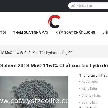
TÔI
THAM QUAN NHÀ MÁY
KIỂM SOÁT CHẤT LƯỢNG
LIÊ
01S MoO 11wt% Chất Xúc Tác Hydrotreating Đùn
Sphere 201S MoO 11wt% Chất xúc tác hydrotr
Thông tin chi tiết
Nguồn gốc:
Hàng hiệu:
Chứng nhận:
Số mô hình: