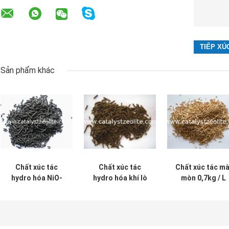
Sản phẩm khác
Chất xúc tác
Chất xúc tác
Chất xúc tác mà
hydro hóa NiO-
hydro hóa khí lò
mòn 0,7kg / L
Al2O3 xi lanh đen
Cog-1 Coke 6 mm
Chất xúc tác th
15mm
hóa