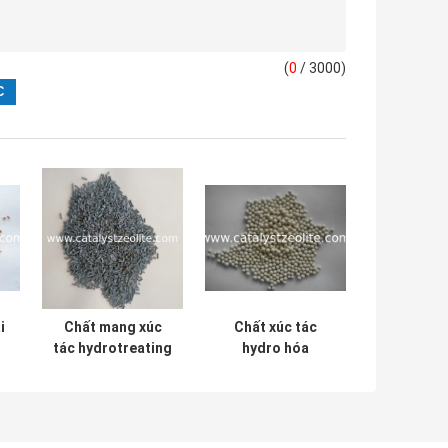
(
0
/ 3000)
i
Chất mang xúc
Chất xúc tác
tác hydrotreating
hydro hóa
ủy
15mm MCN-T Min
axetylen ACH-10
0,3ml / G
4.0mm