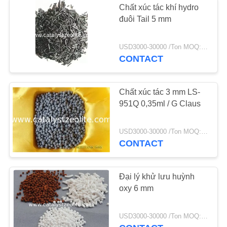
Chất xúc tác khí hydro
Chất xúc tác khử
đuôi Tail 5 mm
hydro
USD3000-30000 /Ton MOQ:1 kg
CONTACT
Chất xúc tác 3 mm LS-
951Q 0,35ml / G Claus
49
Chất xúc tác thay
USD3000-30000 /Ton MOQ:1 kg
CONTACT
đổi
Đại lý khử lưu huỳnh
oxy 6 mm
42
USD3000-30000 /Ton MOQ:1 kg