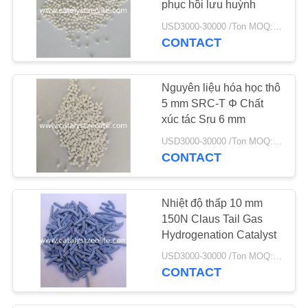
phục hồi lưu huỳnh
69
USD3000-30000 /Ton MOQ:1 kg
Chất xúc tác
CONTACT
hydrotreating
Nguyên liệu hóa học thô
5 mm SRC-T Φ Chất
xúc tác Sru 6 mm
USD3000-30000 /Ton MOQ:1 kg
CONTACT
13
Chất khử oxy
Nhiệt độ thấp 10 mm
150N Claus Tail Gas
Hydrogenation Catalyst
USD3000-30000 /Ton MOQ:1 kg
CONTACT
10