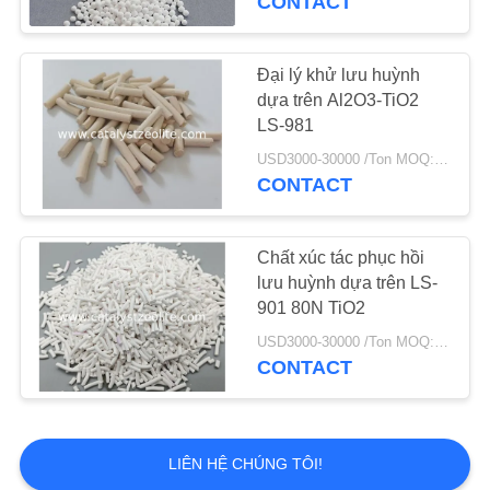
CONTACT
Chất xúc tác
cracking xúc tác
Đại lý khử lưu huỳnh
dựa trên Al2O3-TiO2
LS-981
USD3000-30000 /Ton MOQ:1 kg
CONTACT
83
Hỗ trợ chất xúc tác
Chất xúc tác phục hồi
lưu huỳnh dựa trên LS-
Alumina
901 80N TiO2
USD3000-30000 /Ton MOQ:1 kg
CONTACT
85
LIÊN HỆ CHÚNG TÔI!