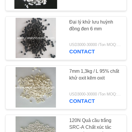
16
Phương tiện loại bỏ
Đại lý khử lưu huỳnh
đồng đen 6 mm
thạch tín
USD3000-30000 /Ton MOQ:1 kg
CONTACT
7mm 1,3kg / L 95% chất
5
khử oxit kẽm oxit
Đại lý khử clo
USD3000-30000 /Ton MOQ:1 kg
CONTACT
120N Quả cầu trắng
SRC-A Chất xúc tác