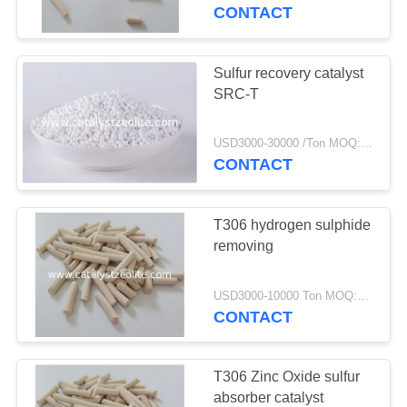
THAM
CONTACT
QUAN
NHÀ
Sulfur recovery catalyst
12
MÁY
SRC-T
Beta Zeolit
USD3000-30000 /Ton MOQ:1 kg
KIỂM
CONTACT
SOÁT
CHẤT
T306 hydrogen sulphide
LƯỢNG
removing
17
USD3000-10000 Ton MOQ:1 kg
LIÊN
CONTACT
Zeolit ​​SAPO-34
HỆ
CHÚNG
T306 Zinc Oxide sulfur
TÔI
absorber catalyst