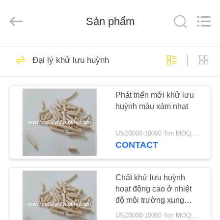
2026
CATALYSTS
GROUP
Sản phẩm
CO.,LTD.
All
Rights
Reserved.
TRANG
22
Đại lý khử lưu huỳnh
CHỦ
Xúc tác Zeolit
Phát triển mới khử lưu
CÁC
huỳnh màu xám nhạt
SẢN
PHẨM
USD3000-10000 Ton MOQ:1 kg
CONTACT
43
VỀ
CHÚNG
Chất khử lưu huỳnh
ZSM-5 Zeolit
hoạt động cao ở nhiệt
TÔI
độ môi trường xung
quanh
USD3000-10000 Ton MOQ:1 kg