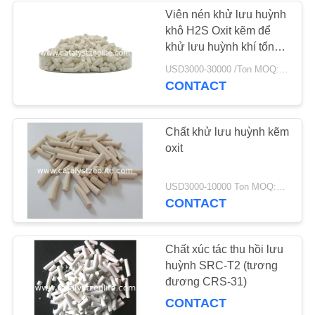
POLICY
Viên nén khử lưu huỳnh
khô H2S Oxit kẽm để
58
khử lưu huỳnh khí tổng
Sàng phân tử
hợp
USD3000-30000 /Ton MOQ:1 kg
CONTACT
Zeolite
Chất khử lưu huỳnh kẽm
oxit
44
USD3000-10000 Ton MOQ:1 kg
CONTACT
Đại lý khử lưu
huỳnh
Chất xúc tác thu hồi lưu
huỳnh SRC-T2 (tương
đương CRS-31)
CONTACT