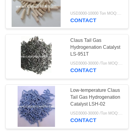
TIN
USD3000-10000 Ton MOQ:1 kg
CONTACT
10
TỨC
Zeolit ​​TS-1
Claus Tail Gas
CÁC
Hydrogenation Catalyst
TRƯỜNG
LS-951T
HỢP
USD3000-30000 /Ton MOQ:1 kg
CONTACT
SƠ
10
ĐỒ
Low-temperature Claus
Tail Gas Hydrogenation
TRANG
Chất xúc tác HTS
Catalyst LSH-02
WEB
USD3000-30000 /Ton MOQ:1 kg
CONTACT
PRIVACY