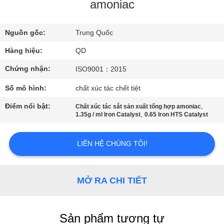
THAM
amoniac
QUAN
Nguồn gốc:
Trung Quốc
NHÀ
Hàng hiệu:
QD
MÁY
Chứng nhận:
ISO9001：2015
KIỂM
Số mô hình:
chất xúc tác chết tiệt
SOÁT
Điểm nổi bật:
,
Chất xúc tác sắt sản xuất tổng hợp amoniac
,
1.35g / ml Iron Catalyst
0.65 Iron HTS Catalyst
CHẤT
LƯỢNG
LIÊN HỆ CHÚNG TÔI!
LIÊN
MỞ RA CHI TIẾT
HỆ
CHÚNG
TÔI
Sản phẩm tương tự