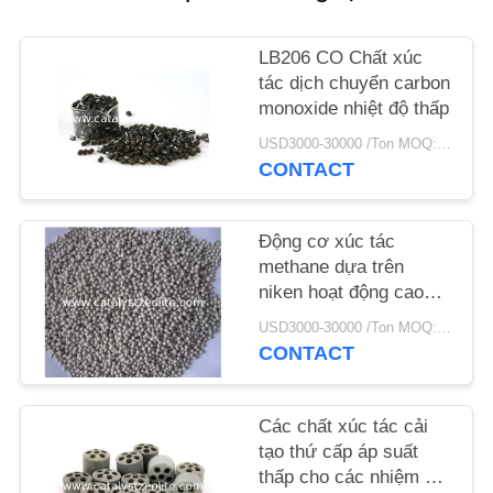
TIN
LB206 CO Chất xúc
TỨC
tác dịch chuyển carbon
monoxide nhiệt độ thấp
USD3000-30000 /Ton MOQ:1 kg
CÁC
CONTACT
TRƯỜNG
HỢP
Động cơ xúc tác
methane dựa trên
niken hoạt động cao
SƠ
cho sản xuất khí tổng
ĐỒ
USD3000-30000 /Ton MOQ:1 kg
hợp
CONTACT
TRANG
WEB
Các chất xúc tác cải
tạo thứ cấp áp suất
PRIVACY
thấp cho các nhiệm vụ