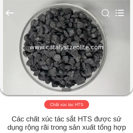
2026
CATALYSTS
GROUP
CO.,LTD.
All
Rights
Reserved.
TRANG
CHỦ
CÁC
SẢN
PHẨM
VỀ
Chất xúc tác HTS
CHÚNG
TÔI
Các chất xúc tác sắt HTS được sử
dụng rộng rãi trong sản xuất tổng hợp