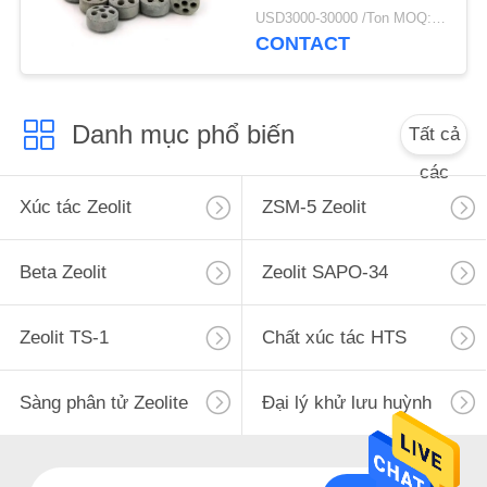
hình thành trước trong
POLICY
USD3000-30000 /Ton MOQ:1 kg
sản phẩm amoniac
CONTACT
hoặc hydro
Danh mục phổ biến
Tất cả
các
Xúc tác Zeolit
ZSM-5 Zeolit
Beta Zeolit
Zeolit ​​SAPO-34
Zeolit ​​TS-1
Chất xúc tác HTS
Sàng phân tử Zeolite
Đại lý khử lưu huỳnh