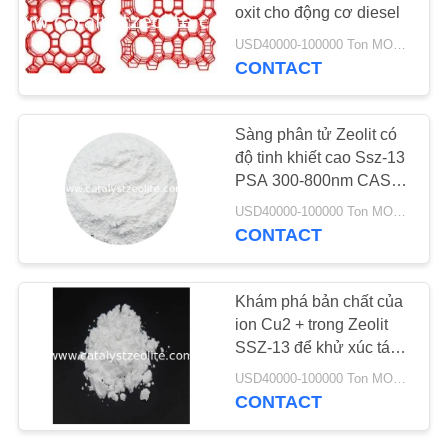
oxit cho động cơ diesel
TIN
USD40000-100000 Ton MOQ:1 kg
CONTACT
TỨC
Sàng phân tử Zeolit ​​có
CÁC
độ tinh khiết cao Ssz-13
TRƯỜNG
PSA 300-800nm ​​CAS
1318-02-1
HỢP
USD40000-100000 Ton MOQ:1 kg
CONTACT
SƠ
ĐỒ
Khám phá bản chất của
ion Cu2 + trong Zeolit ​​
TRANG
SSZ-13 để khử xúc tác
WEB
chọn lọc của NOx bằng
USD40000-100000 Ton MOQ:1 kg
NH3
CONTACT
PRIVACY