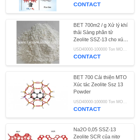
THAM
CONTACT
QUAN
NHÀ
BET 700m2 / g Xử lý khí
MÁY
thải Sàng phân tử
Zeolite SSZ-13 cho xúc
tác khử oxy xúc tác scr
USD40000-100000 Ton MOQ:1 kg
KIỂM
CONTACT
SOÁT
CHẤT
BET 700 Cải thiện MTO
LƯỢNG
Xúc tác Zeolite Ssz 13
Powder
USD40000-100000 Ton MOQ:1 kg
LIÊN
CONTACT
HỆ
CHÚNG
Na2O 0,05 SSZ-13
TÔI
Zeolite SCR của nitơ