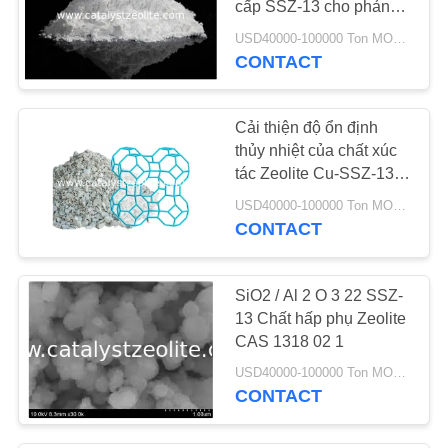
cấp SSZ-13 cho phản
ứng Metanol-To-Olefin
USD40000-100000 Ton MOQ:1 kg
CONTACT
Cải thiện độ ổn định
thủy nhiệt của chất xúc
tác Zeolite Cu-SSZ-13
bằng cách Loading Ce
USD40000-100000 Ton MOQ:1 kg
CONTACT
SiO2 / Al 2 O 3 22 SSZ-
13 Chất hấp phụ Zeolite
CAS 1318 02 1
USD40000-100000 Ton MOQ:1 kg
CONTACT