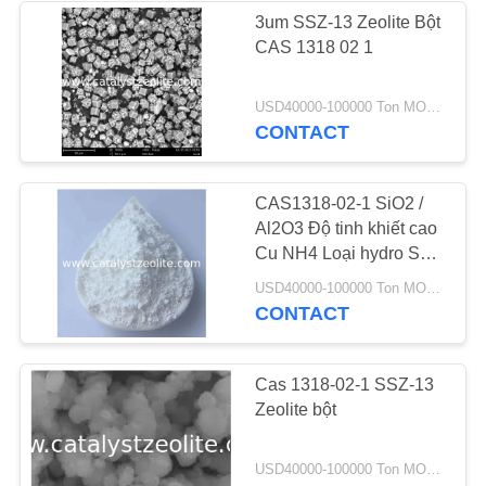
POLICY
3um SSZ-13 Zeolite Bột
CAS 1318 02 1
USD40000-100000 Ton MOQ:1 kg
CONTACT
CAS1318-02-1 SiO2 /
Al2O3 Độ tinh khiết cao
Cu NH4 Loại hydro Ssz-
13 Sàng phân tử Zeolit
USD40000-100000 Ton MOQ:1 kg
CONTACT
Cas 1318-02-1 SSZ-13
Zeolite bột
USD40000-100000 Ton MOQ:1 kg