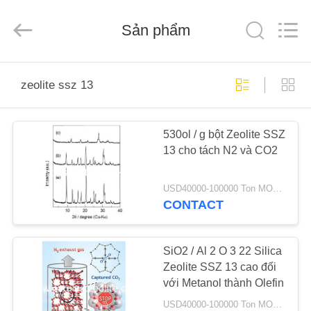
2026
CATALYSTS
GROUP
Sản phẩm
CO.,LTD.
All
Rights
Reserved.
TRANG
zeolite ssz 13
CHỦ
530ol / g bột Zeolite SSZ
CÁC
13 cho tách N2 và CO2
SẢN
PHẨM
USD40000-100000 Ton MOQ:1 kg
CONTACT
VỀ
CHÚNG
SiO2 / Al 2 O 3 22 Silica
Zeolite SSZ 13 cao đối
TÔI
với Metanol thành Olefin
USD40000-100000 Ton MOQ:1 kg