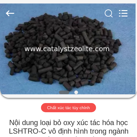
2026
CATALYSTS
GROUP
CO.,LTD.
All
Rights
Reserved.
TRANG
CHỦ
CÁC
SẢN
PHẨM
VỀ
Chất xúc tác tùy chỉnh
CHÚNG
TÔI
Nội dung loại bỏ oxy xúc tác hóa học
LSHTRO-C vô định hình trong ngành