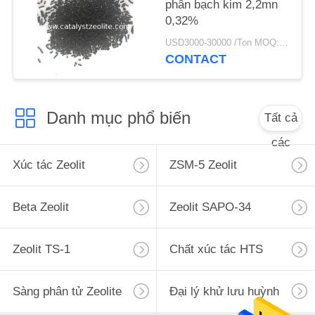
phân bạch kim 2,2mn
POLICY
0,32%
USD3000-30000 /Ton MOQ:1 kg
CONTACT
Danh mục phổ biến
Tất cả
các
Xúc tác Zeolit
ZSM-5 Zeolit
Beta Zeolit
Zeolit ​​SAPO-34
Zeolit ​​TS-1
Chất xúc tác HTS
Sàng phân tử Zeolite
Đại lý khử lưu huỳnh