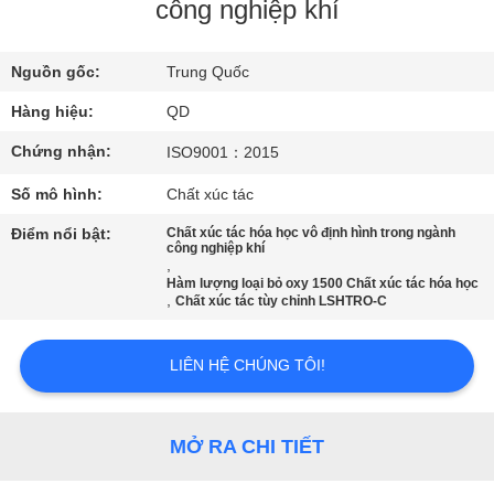
THAM
công nghiệp khí
QUAN
Nguồn gốc:
Trung Quốc
NHÀ
Hàng hiệu:
QD
MÁY
Chứng nhận:
ISO9001：2015
KIỂM
Số mô hình:
Chất xúc tác
SOÁT
Điểm nổi bật:
Chất xúc tác hóa học vô định hình trong ngành
công nghiệp khí
CHẤT
,
Hàm lượng loại bỏ oxy 1500 Chất xúc tác hóa học
LƯỢNG
,
Chất xúc tác tùy chỉnh LSHTRO-C
LIÊN
LIÊN HỆ CHÚNG TÔI!
HỆ
CHÚNG
MỞ RA CHI TIẾT
TÔI