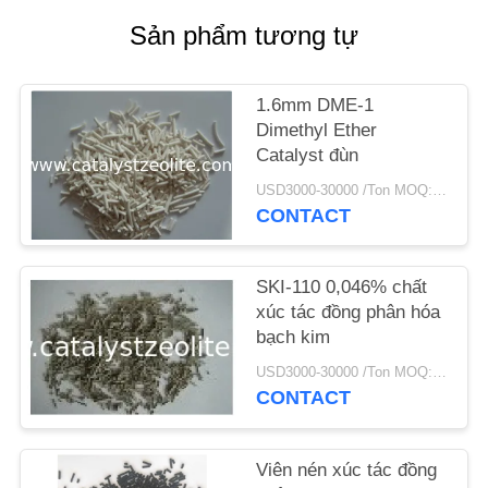
Sản phẩm tương tự
TIN
TỨC
1.6mm DME-1
Dimethyl Ether
CÁC
Catalyst đùn
TRƯỜNG
USD3000-30000 /Ton MOQ:1 kg
CONTACT
HỢP
SKI-110 0,046% chất
SƠ
xúc tác đồng phân hóa
ĐỒ
bạch kim
TRANG
USD3000-30000 /Ton MOQ:1 kg
CONTACT
WEB
PRIVACY
Viên nén xúc tác đồng