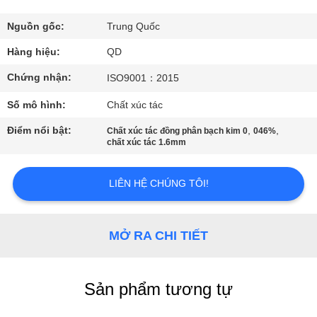
THAM
QUAN
Nguồn gốc:
Trung Quốc
NHÀ
Hàng hiệu:
QD
MÁY
Chứng nhận:
ISO9001：2015
Số mô hình:
Chất xúc tác
KIỂM
Điểm nổi bật:
,
,
Chất xúc tác đồng phân bạch kim 0
046%
SOÁT
chất xúc tác 1.6mm
CHẤT
LIÊN HỆ CHÚNG TÔI!
LƯỢNG
LIÊN
MỞ RA CHI TIẾT
HỆ
CHÚNG
Sản phẩm tương tự
TÔI