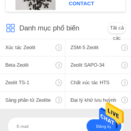
CONTACT
POLICY
Danh mục phổ biến
Tất cả
các
Xúc tác Zeolit
ZSM-5 Zeolit
Beta Zeolit
Zeolit ​​SAPO-34
Zeolit ​​TS-1
Chất xúc tác HTS
Sàng phân tử Zeolite
Đại lý khử lưu huỳnh
Đăng ký