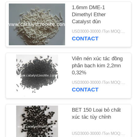
1.6mm DME-1
TIN
Dimethyl Ether
Catalyst đùn
TỨC
USD3000-30000 /Ton MOQ:1 kg
CONTACT
CÁC
TRƯỜNG
Viên nén xúc tác đồng
HỢP
phân bạch kim 2,2mn
0,32%
SƠ
USD3000-30000 /Ton MOQ:1 kg
CONTACT
ĐỒ
TRANG
BET 150 Loại bỏ chất
WEB
xúc tác tùy chỉnh
PRIVACY
USD3000-30000 /Ton MOQ:1 kg