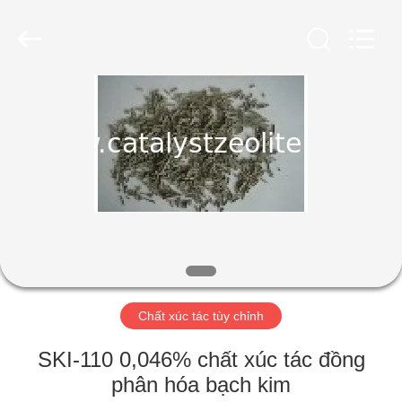
2026
CATALYSTS
GROUP
CO.,LTD.
All
Rights
Reserved.
TRANG
CHỦ
CÁC
SẢN
PHẨM
VỀ
Chất xúc tác tùy chỉnh
CHÚNG
TÔI
SKI-110 0,046% chất xúc tác đồng
phân hóa bạch kim