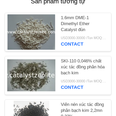
Sản phẩm tương tự
TIN
1.6mm DME-1
TỨC
Dimethyl Ether
Catalyst đùn
CÁC
USD3000-30000 /Ton MOQ:1 kg
CONTACT
TRƯỜNG
HỢP
SKI-110 0,046% chất
xúc tác đồng phân hóa
SƠ
bạch kim
ĐỒ
USD3000-30000 /Ton MOQ:1 kg
TRANG
CONTACT
WEB
Viên nén xúc tác đồng
phân bạch kim 2,2mn
PRIVACY