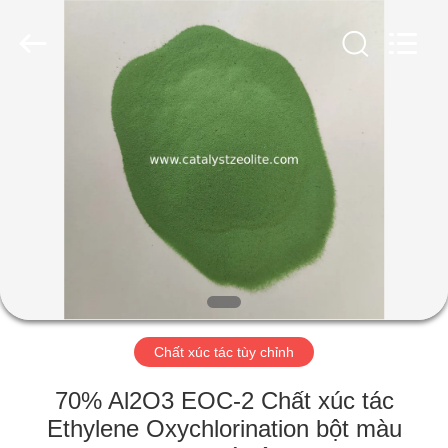
2026
CATALYSTS
GROUP
CO.,LTD.
All
Rights
Reserved.
TRANG
CHỦ
CÁC
SẢN
PHẨM
VỀ
Chất xúc tác tùy chỉnh
CHÚNG
TÔI
70% Al2O3 EOC-2 Chất xúc tác
Ethylene Oxychlorination bột màu