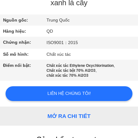
THAM
xanh lá cây
QUAN
Nguồn gốc:
Trung Quốc
NHÀ
Hàng hiệu:
QD
MÁY
Chứng nhận:
ISO9001：2015
KIỂM
Số mô hình:
Chất xúc tác
SOÁT
Điểm nổi bật:
,
Chất xúc tác Ethylene Oxychlorination
,
Chất xúc tác bột 70% Al2O3
CHẤT
chất xúc tác 70% Al2O3
LƯỢNG
LIÊN HỆ CHÚNG TÔI!
LIÊN
HỆ
MỞ RA CHI TIẾT
CHÚNG
TÔI