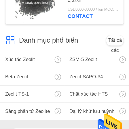
0,32%
POLICY
USD3000-30000 /Ton MOQ:1 kg
CONTACT
Danh mục phổ biến
Tất cả
các
Xúc tác Zeolit
ZSM-5 Zeolit
Beta Zeolit
Zeolit ​​SAPO-34
Zeolit ​​TS-1
Chất xúc tác HTS
Sàng phân tử Zeolite
Đại lý khử lưu huỳnh