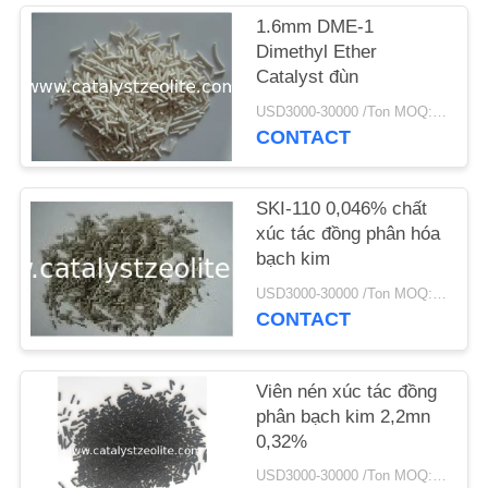
1.6mm DME-1
TIN
Dimethyl Ether
Catalyst đùn
TỨC
USD3000-30000 /Ton MOQ:1 kg
CONTACT
CÁC
TRƯỜNG
SKI-110 0,046% chất
HỢP
xúc tác đồng phân hóa
bạch kim
SƠ
USD3000-30000 /Ton MOQ:1 kg
CONTACT
ĐỒ
TRANG
Viên nén xúc tác đồng
WEB
phân bạch kim 2,2mn
0,32%
PRIVACY
USD3000-30000 /Ton MOQ:1 kg