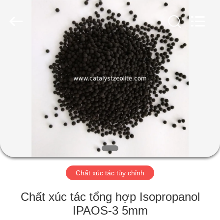
2026
CATALYSTS
GROUP
CO.,LTD.
All
Rights
Reserved.
TRANG
CHỦ
CÁC
SẢN
PHẨM
VỀ
Chất xúc tác tùy chỉnh
CHÚNG
TÔI
Chất xúc tác tổng hợp Isopropanol
IPAOS-3 5mm