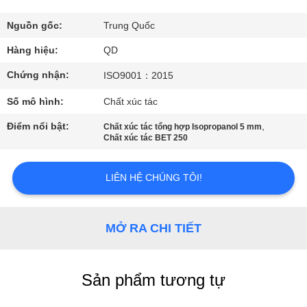
THAM
QUAN
Nguồn gốc:
Trung Quốc
NHÀ
Hàng hiệu:
QD
MÁY
Chứng nhận:
ISO9001：2015
Số mô hình:
Chất xúc tác
KIỂM
Điểm nổi bật:
,
Chất xúc tác tổng hợp Isopropanol 5 mm
SOÁT
Chất xúc tác BET 250
CHẤT
LIÊN HỆ CHÚNG TÔI!
LƯỢNG
LIÊN
MỞ RA CHI TIẾT
HỆ
CHÚNG
Sản phẩm tương tự
TÔI