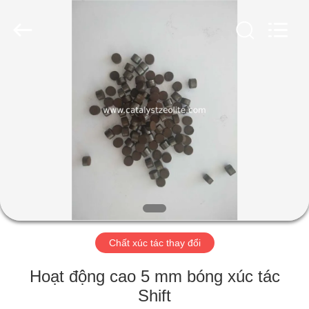
2026
CATALYSTS
GROUP
CO.,LTD.
All
Rights
Reserved.
TRANG
CHỦ
CÁC
SẢN
PHẨM
VỀ
Chất xúc tác thay đổi
CHÚNG
TÔI
Hoạt động cao 5 mm bóng xúc tác
Shift