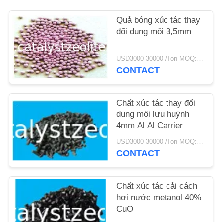
Quả bóng xúc tác thay
TIN
đổi dung môi 3,5mm
TỨC
USD3000-30000 /Ton MOQ:1 kg
CÁC
CONTACT
TRƯỜNG
HỢP
Chất xúc tác thay đổi
dung môi lưu huỳnh
4mm Al Al Carrier
SƠ
USD3000-30000 /Ton MOQ:1 kg
ĐỒ
CONTACT
TRANG
WEB
Chất xúc tác cải cách
hơi nước metanol 40%
CuO
PRIVACY