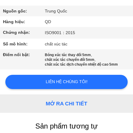
THAM
QUAN
Nguồn gốc:
Trung Quốc
NHÀ
Hàng hiệu:
QD
MÁY
Chứng nhận:
ISO9001：2015
Số mô hình:
chất xúc tác
KIỂM
Điểm nổi bật:
,
Bóng xúc tác thay đổi 5mm
SOÁT
,
chất xúc tác chuyển đổi 5mm
chất xúc tác dịch chuyển nhiệt độ cao 5mm
CHẤT
LƯỢNG
LIÊN HỆ CHÚNG TÔI!
LIÊN
MỞ RA CHI TIẾT
HỆ
CHÚNG
Sản phẩm tương tự
TÔI