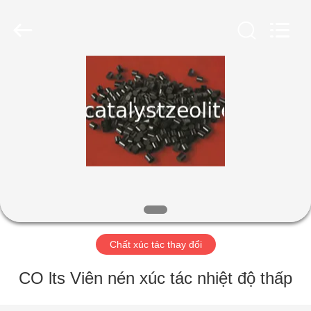
2026
CATALYSTS
GROUP
CO.,LTD.
All
Rights
Reserved.
TRANG
CHỦ
CÁC
SẢN
PHẨM
VỀ
Chất xúc tác thay đổi
CHÚNG
TÔI
CO lts Viên nén xúc tác nhiệt độ thấp