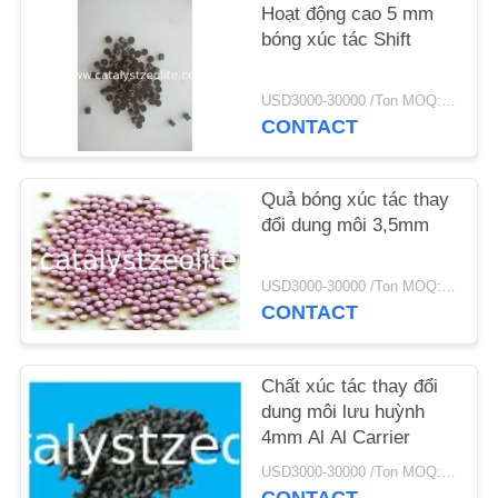
Hoạt động cao 5 mm
bóng xúc tác Shift
TIN
TỨC
USD3000-30000 /Ton MOQ:1 kg
CONTACT
CÁC
TRƯỜNG
Quả bóng xúc tác thay
đổi dung môi 3,5mm
HỢP
USD3000-30000 /Ton MOQ:1 kg
SƠ
CONTACT
ĐỒ
TRANG
Chất xúc tác thay đổi
WEB
dung môi lưu huỳnh
4mm Al Al Carrier
USD3000-30000 /Ton MOQ:1 kg
PRIVACY