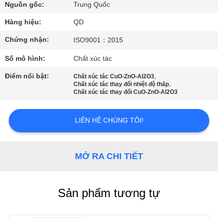
THAM
Nguồn gốc:
Trung Quốc
QUAN
Hàng hiệu:
QD
NHÀ
Chứng nhận:
ISO9001：2015
MÁY
Số mô hình:
Chất xúc tác
Điểm nổi bật:
,
Chất xúc tác CuO-ZnO-Al2O3
KIỂM
,
Chất xúc tác thay đổi nhiệt độ thấp
Chất xúc tác thay đổi CuO-ZnO-Al2O3
SOÁT
CHẤT
LIÊN HỆ CHÚNG TÔI!
LƯỢNG
MỞ RA CHI TIẾT
LIÊN
HỆ
Sản phẩm tương tự
CHÚNG
TÔI