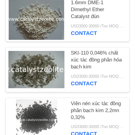
1.6mm DME-1
Dimethyl Ether
TIN
Catalyst đùn
TỨC
USD3000-30000 /Ton MOQ:1 kg
CONTACT
CÁC
TRƯỜNG
SKI-110 0,046% chất
xúc tác đồng phân hóa
HỢP
bạch kim
USD3000-30000 /Ton MOQ:1 kg
SƠ
CONTACT
ĐỒ
TRANG
Viên nén xúc tác đồng
WEB
phân bạch kim 2,2mn
0,32%
USD3000-30000 /Ton MOQ:1 kg
PRIVACY
CONTACT