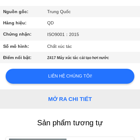
THAM
QUAN
Nguồn gốc:
Trung Quốc
NHÀ
Hàng hiệu:
QD
MÁY
Chứng nhận:
ISO9001：2015
Số mô hình:
Chất xúc tác
KIỂM
Điểm nổi bật:
Z417 Máy xúc tác cải tạo hơi nước
SOÁT
CHẤT
LIÊN HỆ CHÚNG TÔI!
LƯỢNG
MỞ RA CHI TIẾT
LIÊN
HỆ
Sản phẩm tương tự
CHÚNG
TÔI