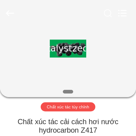
2026
CATALYSTS
GROUP
CO.,LTD.
All
Rights
Reserved.
TRANG
CHỦ
CÁC
SẢN
PHẨM
VỀ
Chất xúc tác tùy chỉnh
CHÚNG
TÔI
Chất xúc tác cải cách hơi nước
hydrocarbon Z417