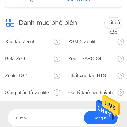
POLICY
Danh mục phổ biến
Tất cả
các
Xúc tác Zeolit
ZSM-5 Zeolit
Beta Zeolit
Zeolit ​​SAPO-34
Zeolit ​​TS-1
Chất xúc tác HTS
Sàng phân tử Zeolite
Đại lý khử lưu huỳnh
Đăng ký