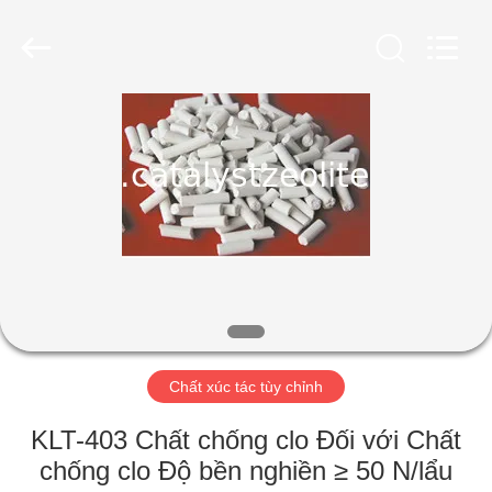
2026
CATALYSTS
GROUP
CO.,LTD.
All
Rights
Reserved.
TRANG
CHỦ
CÁC
SẢN
PHẨM
VỀ
Chất xúc tác tùy chỉnh
CHÚNG
TÔI
KLT-403 Chất chống clo Đối với Chất
chống clo Độ bền nghiền ≥ 50 N/lẩu