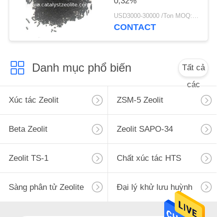
0,32%
POLICY
USD3000-30000 /Ton MOQ:1 kg
CONTACT
Danh mục phổ biến
Tất cả
các
Xúc tác Zeolit
ZSM-5 Zeolit
Beta Zeolit
Zeolit ​​SAPO-34
Zeolit ​​TS-1
Chất xúc tác HTS
Sàng phân tử Zeolite
Đại lý khử lưu huỳnh