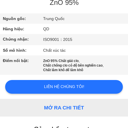
THAM
ZnO 95%
QUAN
Nguồn gốc:
Trung Quốc
NHÀ
Hàng hiệu:
QD
MÁY
Chứng nhận:
ISO9001：2015
KIỂM
Số mô hình:
Chất xúc tác
SOÁT
Điểm nổi bật:
,
ZnO 95% Chất giải clo
,
Chất chống clo có độ bền nghiền cao
CHẤT
Chất làm khô để làm khô
LƯỢNG
LIÊN HỆ CHÚNG TÔI!
LIÊN
HỆ
MỞ RA CHI TIẾT
CHÚNG
TÔI