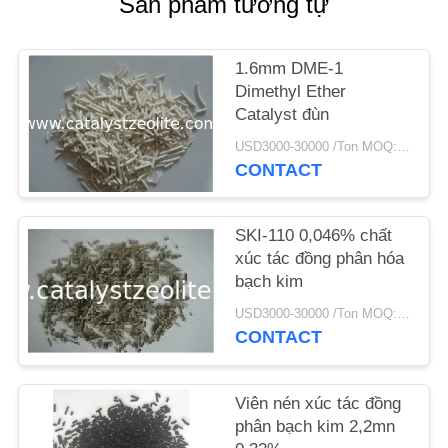
Sản phẩm tương tự
TIN
1.6mm DME-1
TỨC
Dimethyl Ether
Catalyst đùn
CÁC
USD3000-30000 /Ton MOQ:1 kg
CONTACT
TRƯỜNG
HỢP
SKI-110 0,046% chất
xúc tác đồng phân hóa
SƠ
bạch kim
ĐỒ
USD3000-30000 /Ton MOQ:1 kg
TRANG
CONTACT
WEB
Viên nén xúc tác đồng
phân bạch kim 2,2mn
PRIVACY