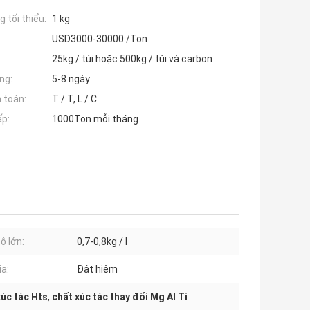
 tối thiểu:
1 kg
USD3000-30000 /Ton
25kg / túi hoặc 500kg / túi và carbon
ng:
5-8 ngày
 toán:
T / T, L / C
ấp:
1000Ton mỗi tháng
ộ lớn:
0,7-0,8kg / l
ia:
Đât hiêm
xúc tác Hts
,
chất xúc tác thay đổi Mg Al Ti