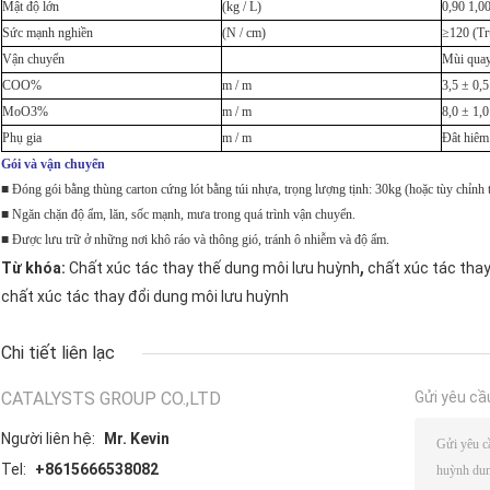
Mật độ lớn
(kg / L)
0,90 1,0
Sức mạnh nghiền
(N / cm)
≥120 (Tr
Vận chuyển
Mùi quay
COO%
m / m
3,5 ± 0,5
MoO3%
m / m
8,0 ± 1,0
Phụ gia
m / m
Đât hiêm
Gói và vận chuyển
■ Đóng gói bằng thùng carton cứng lót bằng túi nhựa, trọng lượng tịnh: 30kg (hoặc tùy chỉnh
■ Ngăn chặn độ ẩm, lăn, sốc mạnh, mưa trong quá trình vận chuyển.
■ Được lưu trữ ở những nơi khô ráo và thông gió, tránh ô nhiễm và độ ẩm.
,
Từ khóa:
Chất xúc tác thay thế dung môi lưu huỳnh
chất xúc tác thay
chất xúc tác thay đổi dung môi lưu huỳnh
Chi tiết liên lạc
CATALYSTS GROUP CO.,LTD
Gửi yêu cầ
Người liên hệ:
Mr. Kevin
Tel:
+8615666538082