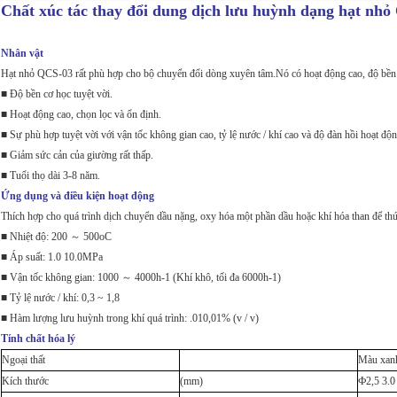
Chất xúc tác thay đổi dung dịch lưu huỳnh dạng hạt nh
Nhân vật
Hạt nhỏ QCS-03 rất phù hợp cho bộ chuyển đổi dòng xuyên tâm.Nó có hoạt động cao, độ bền c
■ Độ bền cơ học tuyệt vời.
■ Hoạt động cao, chọn lọc và ổn định.
■ Sự phù hợp tuyệt vời với vận tốc không gian cao, tỷ lệ nước / khí cao và độ đàn hồi hoạt độn
■ Giảm sức cản của giường rất thấp.
■ Tuổi thọ dài 3-8 năm.
Ứng dụng và điều kiện hoạt động
Thích hợp cho quá trình dịch chuyển dầu nặng, oxy hóa một phần dầu hoặc khí hóa than để thú
■ Nhiệt độ: 200 ～ 500oC
■ Áp suất: 1.0 10.0MPa
■ Vận tốc không gian: 1000 ～ 4000h-1 (Khí khô, tối đa 6000h-1)
■ Tỷ lệ nước / khí: 0,3 ~ 1,8
■ Hàm lượng lưu huỳnh trong khí quá trình: .010,01% (v / v)
Tính chất hóa lý
Ngoại thất
Màu xanh
Kích thước
(mm)
Ф2,5 3.0