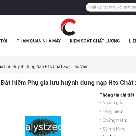
TÔI
THAM QUAN NHÀ MÁY
KIỂM SOÁT CHẤT LƯỢNG
LIÊ
ia Lưu Huỳnh Dung Nạp Hts Chất Xúc Tác Viên
Đất hiếm Phụ gia lưu huỳnh dung nạp Hts Chất 
Thông tin chi tiết
Nguồn gốc:
Hàng hiệu:
Chứng nhận:
Số mô hình: