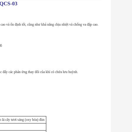
ỏ QCS-03
ao và ổn định tốt, cũng như khả năng chịu nhiệt và chống va đập cao.
g.
c đẩy các phản ứng thay đổi của khí có chứa lưu huỳnh.
 lá cây tươi sáng (oxy hóa) đùn