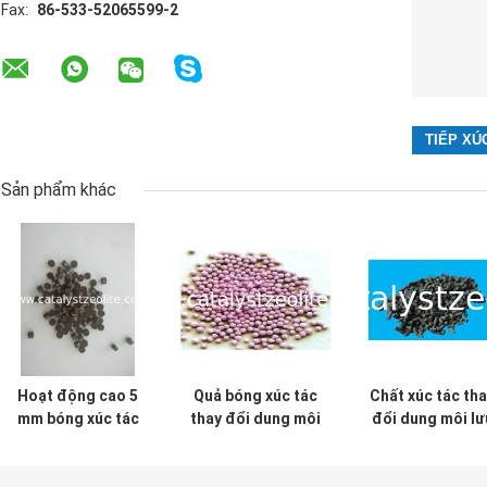
Fax:
86-533-52065599-2
Sản phẩm khác
Hoạt động cao 5
Quả bóng xúc tác
Chất xúc tác th
mm bóng xúc tác
thay đổi dung môi
đổi dung môi lư
Shift
3,5mm
huỳnh 4mm Al A
Carrier