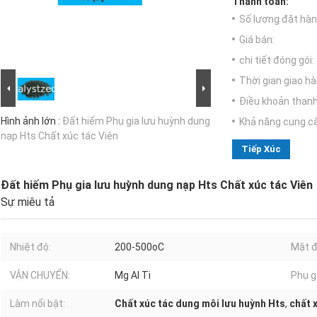
Thanh toán:
Số lượng đặt hàng
Giá bán:
chi tiết đóng gói:
Thời gian giao hà
Điều khoản thanh
Hình ảnh lớn :
Đất hiếm Phụ gia lưu huỳnh dung
Khả năng cung c
nạp Hts Chất xúc tác Viên
Tiếp Xúc
Đất hiếm Phụ gia lưu huỳnh dung nạp Hts Chất xúc tác Viên
Sự miêu tả
Nhiệt độ:
200-500oC
Mật đ
VẬN CHUYỂN:
Mg Al Ti
Phụ g
Làm nổi bật:
Chất xúc tác dung môi lưu huỳnh Hts
,
chất 