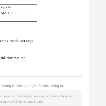
0
ung bình)
 Al Al Ti Ti
 theo nhu cầu của khách hàng).
,
 đổi chất xúc tác
u thông tin của bạn trực tiếp cho chúng tôi