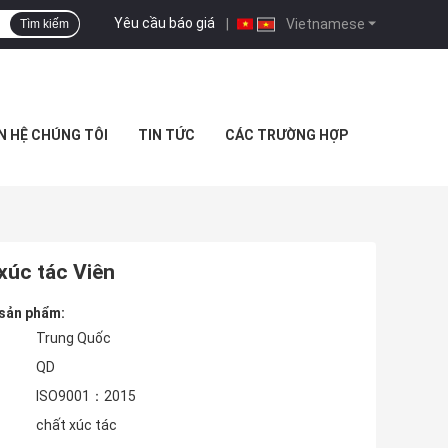
Yêu cầu báo giá
|
Vietnamese
Tìm kiếm
N HỆ CHÚNG TÔI
TIN TỨC
CÁC TRƯỜNG HỢP
xúc tác Viên
 sản phẩm:
Trung Quốc
QD
ISO9001：2015
chất xúc tác