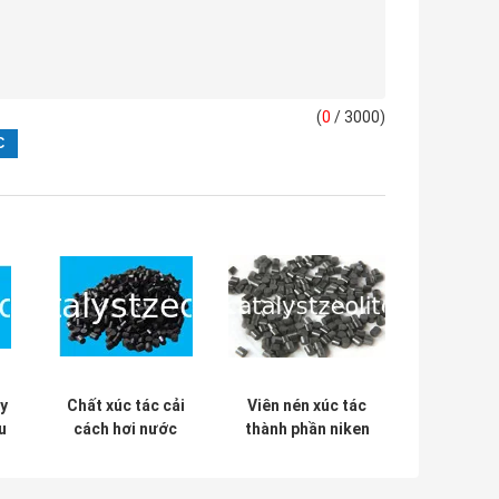
(
0
/ 3000)
ay
Chất xúc tác cải
Viên nén xúc tác
u
cách hơi nước
thành phần niken
l
metanol 40% CuO
5,5mm Niken