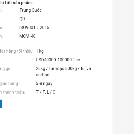
hi tiết sản phẩm:
:
Trung Quốc
:
QD
ận:
ISO9001：2015
h:
MCM-48
:
ặt hàng tối thiểu:
1 kg
USD40000-100000 Ton
ng gói:
25kg / túi hoặc 500kg / túi và
carbon
giao hàng:
5-8 ngày
n thanh toán:
T / T, L / C