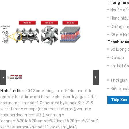
Thông tin c
Nguồn gốc
Hàng hiệu
Chứng nh
Số mô hìn
Thanh toán
Số lượng đ
Giá bán:
chi tiết đó
Thời gian 
Điều khoả
Hình ảnh lớn :
504 Something error: 504connect to
remote host time out Please check or try again later.
Tiếp Xúc
hostname: zh-node1 Generated by kangle/3.5.21.9.
var referer = escape(document.referrer); var url =
escape(document.URL); var msg =
'connect%20to%20remote%20host%20time%20out';
var hostname='zh-node1'; var event_id='';