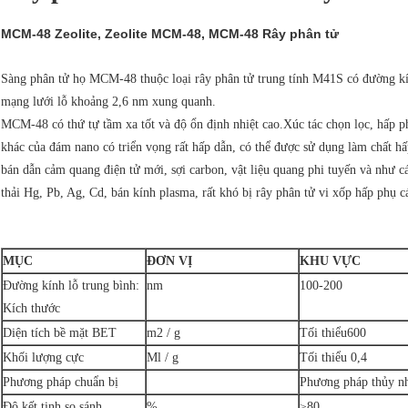
MCM-48 Zeolite, Zeolite MCM-48, MCM-48 Rây phân tử
Sàng phân tử họ MCM-48 thuộc loại rây phân tử trung tính M41S có đường kính
mạng lưới lỗ khoảng 2,6 nm xung quanh.
MCM-48 có thứ tự tầm xa tốt và độ ổn định nhiệt cao.Xúc tác chọn lọc, hấp ph
khác của đám nano có triển vọng rất hấp dẫn, có thể được sử dụng làm chất hấp 
bán dẫn cảm quang điện tử mới, sợi carbon, vật liệu quang phi tuyến và như c
thải Hg, Pb, Ag, Cd, bán kính plasma, rất khó bị rây phân tử vi xốp hấp phụ c
MỤC
ĐƠN VỊ
KHU VỰC
Đường kính lỗ trung bình:
nm
100-200
Kích thước
Diện tích bề mặt BET
m2 / g
Tối thiểu600
Khối lượng cực
Ml / g
Tối thiểu 0,4
Phương pháp chuẩn bị
Phương pháp thủy nh
Độ kết tinh so sánh
%
≥80