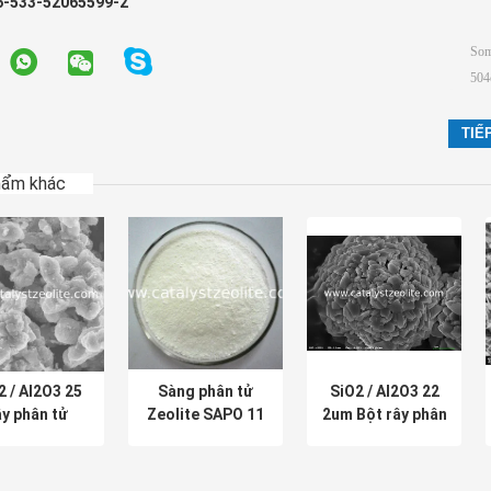
6-533-52065599-2
hẩm khác
2 / Al2O3 25
Sàng phân tử
SiO2 / Al2O3 22
ây phân tử
Zeolite SAPO 11
2um Bột rây phân
zeolite
cho hóa dầu
tử SAPO 11
Zeolite