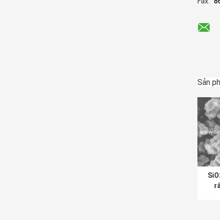
Fax:
8
Sản p
SiO
r