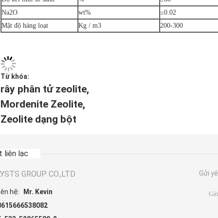
Na2O
wt%
≤0.02
Mật độ hàng loạt
Kg / m3
200-300
Từ khóa:
rây phân tử zeolite
,
Mordenite Zeolite
,
Zeolite dạng bột
t liên lạc
YSTS GROUP CO.,LTD
Gửi yê
iên hệ:
Mr. Kevin
8615666538082