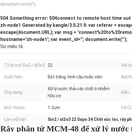
document.write('');
504 Something error: 504connect to remote host time out P
zh-node1 Generated by kangle/3.5.21.9. var referer = escap
escape(document.URL); var msg = 'connect%20to%20remo
hostname='zh-node1'; var event_id=''; document.write('');
Sự miêu tả
Tỷ lệ mol Sio2 / al2o3:
22
Vài cá
Xuất hiện:
Bột trắng, hình cầu hoặc viên
NaO% 
Xử lý nước thải các chất ô nhiễm
Ứng dụng:
Kiểu:
hữu cơ
Kích thước:
1-2um
CÁ C
Làm nổi bật:
Sio2 / al2o3 22 Sapo 34 Chất xúc tác
,
rây p
Rây phân tử MCM-48 để xử lý nước t