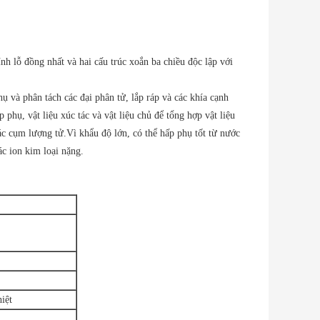
 lỗ đồng nhất và hai cấu trúc xoắn ba chiều độc lập với
ụ và phân tách các đại phân tử, lắp ráp và các khía cạnh
phụ, vật liệu xúc tác và vật liệu chủ để tổng hợp vật liệu
ác cụm lượng tử.Vì khẩu độ lớn, có thể hấp phụ tốt từ nước
ác ion kim loại nặng.
iệt