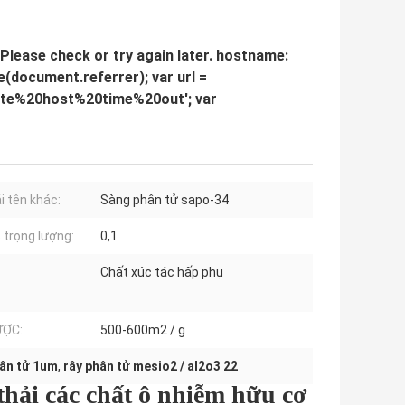
lease check or try again later. hostname:
e(document.referrer); var url =
te%20host%20time%20out'; var
i tên khác:
Sàng phân tử sapo-34
trọng lượng:
0,1
Chất xúc tác hấp phụ
ƯỢC:
500-600m2 / g
hân tử 1um
,
rây phân tử mesio2 / al2o3 22
hải các chất ô nhiễm hữu cơ