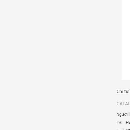
Chi tiế
CATAL
Người l
Tel:
+