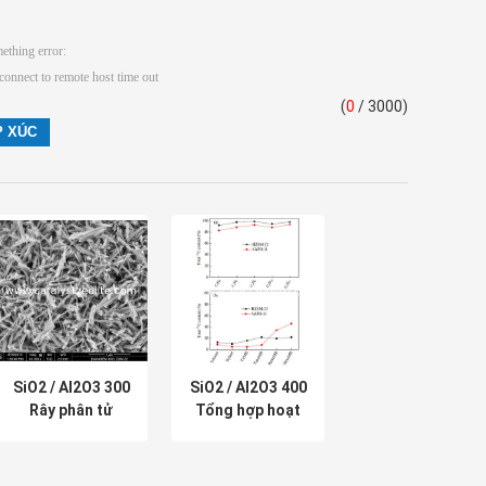
(
0
/ 3000)
SiO2 / Al2O3 300
SiO2 / Al2O3 400
Rây phân tử
Tổng hợp hoạt
Zeolite ZSM-22
tính cao Zeolite
cho cracking xúc
Chất xúc tác
tác
SAPO-11