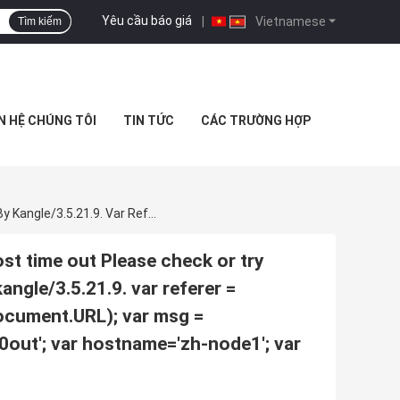
Yêu cầu báo giá
|
Vietnamese
Tìm kiếm
N HỆ CHÚNG TÔI
TIN TỨC
CÁC TRƯỜNG HỢP
504 Something Error: 504connect To Remote Host Time Out Please Check Or Try Again Later. Hostname: Zh-Node1 Generated By Kangle/3.5.21.9. Var Referer = Escape(document.referrer); Var Url = Escape(document.URL); Var Msg = 'connect%20to%20remote%20host%20time%20out'; Var Hostname='zh-Node1'; Var Event_id=''; Document.write('');
t time out Please check or try
ngle/3.5.21.9. var referer =
ocument.URL); var msg =
t'; var hostname='zh-node1'; var