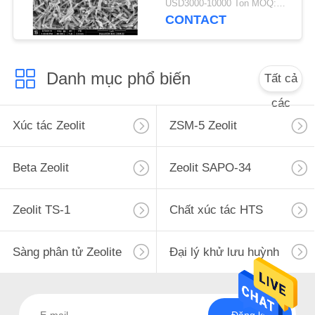
USD3000-10000 Ton MOQ:1 kg
POLICY
CONTACT
Danh mục phổ biến
Tất cả
các
Xúc tác Zeolit
ZSM-5 Zeolit
Beta Zeolit
Zeolit ​​SAPO-34
Zeolit ​​TS-1
Chất xúc tác HTS
Sàng phân tử Zeolite
Đại lý khử lưu huỳnh
Đăng ký