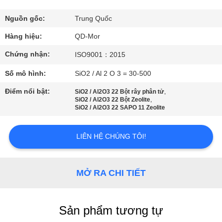
THAM
QUAN
Nguồn gốc:
Trung Quốc
NHÀ
Hàng hiệu:
QD-Mor
MÁY
Chứng nhận:
ISO9001：2015
Số mô hình:
SiO2 / Al 2 O 3 = 30-500
KIỂM
Điểm nổi bật:
,
SiO2 / Al2O3 22 Bột rây phân tử
SOÁT
,
SiO2 / Al2O3 22 Bột Zeolite
SiO2 / Al2O3 22 SAPO 11 Zeolite
CHẤT
LƯỢNG
LIÊN HỆ CHÚNG TÔI!
LIÊN
MỞ RA CHI TIẾT
HỆ
CHÚNG
Sản phẩm tương tự
TÔI