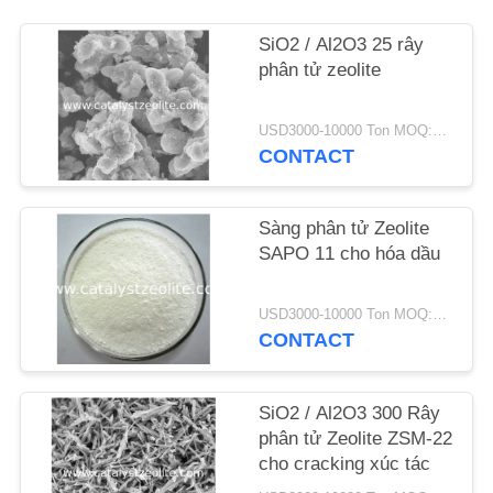
SiO2 / Al2O3 25 rây
TIN
phân tử zeolite
TỨC
USD3000-10000 Ton MOQ:1 kg
CÁC
CONTACT
TRƯỜNG
HỢP
Sàng phân tử Zeolite
SAPO 11 cho hóa dầu
SƠ
USD3000-10000 Ton MOQ:1 kg
ĐỒ
CONTACT
TRANG
WEB
SiO2 / Al2O3 300 Rây
phân tử Zeolite ZSM-22
cho cracking xúc tác
PRIVACY