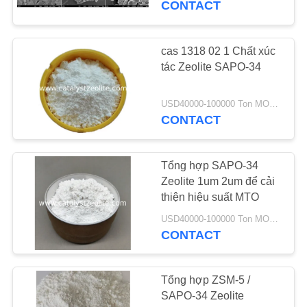
CONTACT
16
Phương tiện loại bỏ
cas 1318 02 1 Chất xúc
tác Zeolite SAPO-34
thạch tín
USD40000-100000 Ton MOQ:1 kg
CONTACT
Tổng hợp SAPO-34
5
Zeolite 1um 2um để cải
thiện hiệu suất MTO
Đại lý khử clo
USD40000-100000 Ton MOQ:1 kg
CONTACT
Tổng hợp ZSM-5 /
SAPO-34 Zeolite