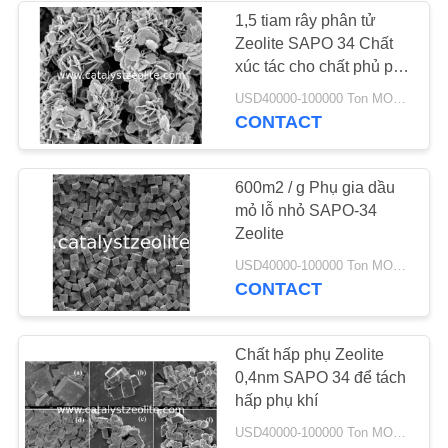
POLICY
1,5 tiam rây phân tử
Zeolite SAPO 34 Chất
58
xúc tác cho chất phủ phụ
Sàng phân tử
trợ
USD40000-100000 Ton MOQ:1 kg
CONTACT
Zeolite
600m2 / g Phụ gia dầu
mỏ lỗ nhỏ SAPO-34
Zeolite
44
USD40000-100000 Ton MOQ:1 kg
CONTACT
Đại lý khử lưu
huỳnh
Chất hấp phụ Zeolite
0,4nm SAPO 34 để tách
hấp phụ khí
USD40000-100000 Ton MOQ:1 kg