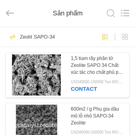
2026
CATALYSTS
GROUP
Sản phẩm
CO.,LTD.
All
Rights
Reserved.
TRANG
22
Zeolit ​​SAPO-34
CHỦ
Xúc tác Zeolit
1,5 tiam rây phân tử
CÁC
Zeolite SAPO 34 Chất
SẢN
xúc tác cho chất phủ phụ
PHẨM
trợ
USD40000-100000 Ton MOQ:1 kg
CONTACT
43
VỀ
CHÚNG
600m2 / g Phụ gia dầu
ZSM-5 Zeolit
mỏ lỗ nhỏ SAPO-34
TÔI
Zeolite
USD40000-100000 Ton MOQ:1 kg