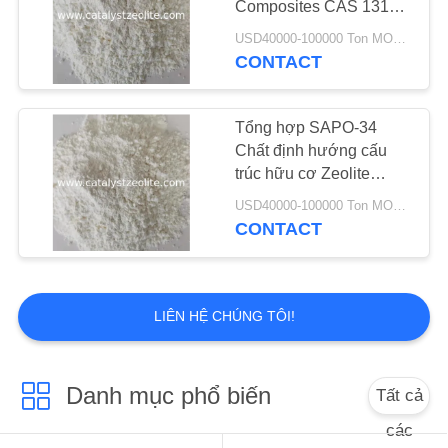
Composites CAS 1318-
69
02-1 cho chất xúc tác
USD40000-100000 Ton MOQ:1 kg
Chất xúc tác
MTO
CONTACT
hydrotreating
Tổng hợp SAPO-34
Chất định hướng cấu
trúc hữu cơ Zeolite
Khẩu độ 0,4nm
USD40000-100000 Ton MOQ:1 kg
CONTACT
13
Chất khử oxy
LIÊN HỆ CHÚNG TÔI!
Danh mục phổ biến
Tất cả
các
10