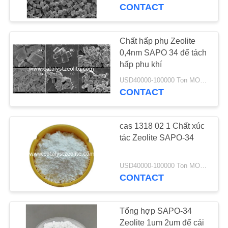
THAM
CONTACT
QUAN
NHÀ
Chất hấp phụ Zeolite
12
MÁY
0,4nm SAPO 34 để tách
hấp phụ khí
Beta Zeolit
USD40000-100000 Ton MOQ:1 kg
KIỂM
CONTACT
SOÁT
CHẤT
cas 1318 02 1 Chất xúc
LƯỢNG
tác Zeolite SAPO-34
17
USD40000-100000 Ton MOQ:1 kg
LIÊN
CONTACT
Zeolit ​​SAPO-34
HỆ
CHÚNG
Tổng hợp SAPO-34
TÔI
Zeolite 1um 2um để cải