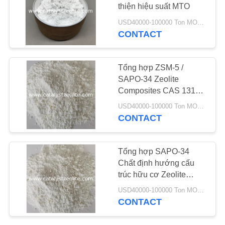
thiện hiệu suất MTO
TIN
USD40000-100000 Ton MOQ:1 kg
CONTACT
10
TỨC
Zeolit ​​TS-1
Tổng hợp ZSM-5 /
CÁC
SAPO-34 Zeolite
TRƯỜNG
Composites CAS 1318-
02-1 cho chất xúc tác
HỢP
USD40000-100000 Ton MOQ:1 kg
MTO
CONTACT
SƠ
10
ĐỒ
Tổng hợp SAPO-34
Chất định hướng cấu
TRANG
Chất xúc tác HTS
trúc hữu cơ Zeolite
WEB
Khẩu độ 0,4nm
USD40000-100000 Ton MOQ:1 kg
CONTACT
PRIVACY