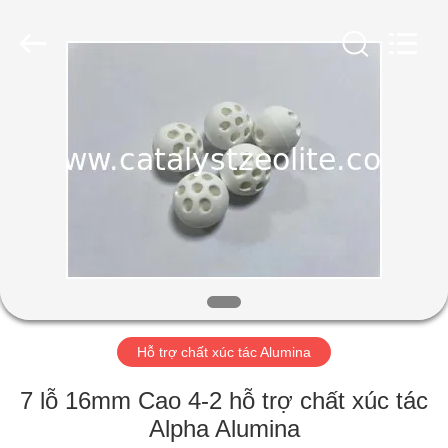
2026
CATALYSTS
GROUP
CO.,LTD.
All
Rights
Reserved.
TRANG
CHỦ
CÁC
SẢN
PHẨM
VỀ
Hỗ trợ chất xúc tác Alumina
CHÚNG
TÔI
7 lỗ 16mm Cao 4-2 hỗ trợ chất xúc tác
Alpha Alumina