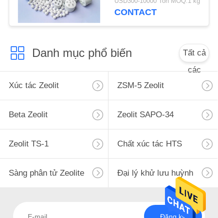
USD300-10000 Ton MOQ:1 kg
POLICY
CONTACT
Danh mục phổ biến
Tất cả
các
Xúc tác Zeolit
ZSM-5 Zeolit
Beta Zeolit
Zeolit ​​SAPO-34
Zeolit ​​TS-1
Chất xúc tác HTS
Sàng phân tử Zeolite
Đại lý khử lưu huỳnh
Đăng ký