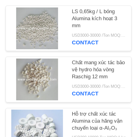
LS 0,65kg / L bóng
TIN
Alumina kích hoạt 3
TỨC
mm
USD3000-30000 /Ton MOQ:1 kg
CÁC
CONTACT
TRƯỜNG
HỢP
Chất mang xúc tác bảo
vệ hydro hóa vòng
Raschig 12 mm
SƠ
USD3000-30000 /Ton MOQ:1 kg
ĐỒ
CONTACT
TRANG
WEB
Hỗ trợ chất xúc tác
Alumina của hãng vận
chuyển loại α-Al₂O₃
PRIVACY