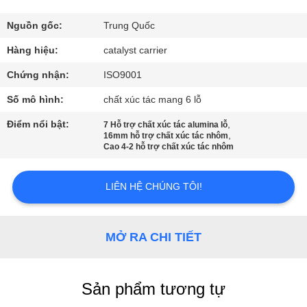
THAM
QUAN
Nguồn gốc:
Trung Quốc
NHÀ
Hàng hiệu:
catalyst carrier
MÁY
Chứng nhận:
ISO9001
Số mô hình:
chất xúc tác mang 6 lỗ
KIỂM
Điểm nổi bật:
,
7 Hỗ trợ chất xúc tác alumina lỗ
,
SOÁT
16mm hỗ trợ chất xúc tác nhôm
Cao 4-2 hỗ trợ chất xúc tác nhôm
CHẤT
LƯỢNG
LIÊN HỆ CHÚNG TÔI!
LIÊN
MỞ RA CHI TIẾT
HỆ
CHÚNG
Sản phẩm tương tự
TÔI