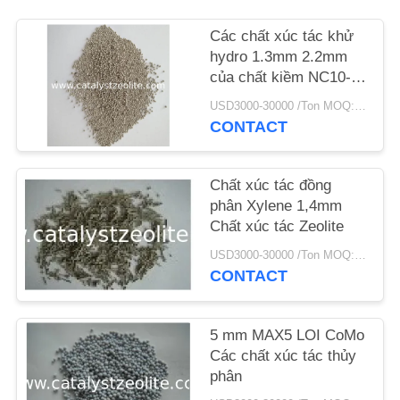
Các chất xúc tác khử
TIN
hydro 1.3mm 2.2mm
TỨC
của chất kiềm NC10-
C14 thành chất kiềm
USD3000-30000 /Ton MOQ:1 kg
CÁC
CONTACT
TRƯỜNG
HỢP
Chất xúc tác đồng
phân Xylene 1,4mm
Chất xúc tác Zeolite
SƠ
USD3000-30000 /Ton MOQ:1 kg
ĐỒ
CONTACT
TRANG
WEB
5 mm MAX5 LOI CoMo
Các chất xúc tác thủy
phân
PRIVACY