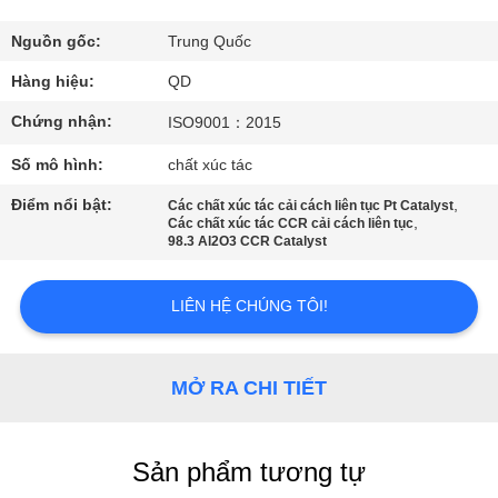
THAM
QUAN
Nguồn gốc:
Trung Quốc
NHÀ
Hàng hiệu:
QD
MÁY
Chứng nhận:
ISO9001：2015
Số mô hình:
chất xúc tác
KIỂM
Điểm nổi bật:
,
Các chất xúc tác cải cách liên tục Pt Catalyst
SOÁT
,
Các chất xúc tác CCR cải cách liên tục
98.3 Al2O3 CCR Catalyst
CHẤT
LƯỢNG
LIÊN HỆ CHÚNG TÔI!
LIÊN
MỞ RA CHI TIẾT
HỆ
CHÚNG
Sản phẩm tương tự
TÔI