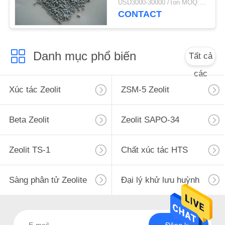
USD3000-30000 /Ton MOQ:1 kg
POLICY
CONTACT
Danh mục phổ biến
Tất cả
các
Xúc tác Zeolit
ZSM-5 Zeolit
Beta Zeolit
Zeolit ​​SAPO-34
Zeolit ​​TS-1
Chất xúc tác HTS
Sàng phân tử Zeolite
Đại lý khử lưu huỳnh
Đăng ký