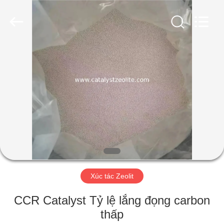
2026
CATALYSTS
GROUP
CO.,LTD.
All
Rights
Reserved.
TRANG
CHỦ
CÁC
SẢN
PHẨM
VỀ
Xúc tác Zeolit
CHÚNG
TÔI
CCR Catalyst Tỷ lệ lắng đọng carbon
thấp