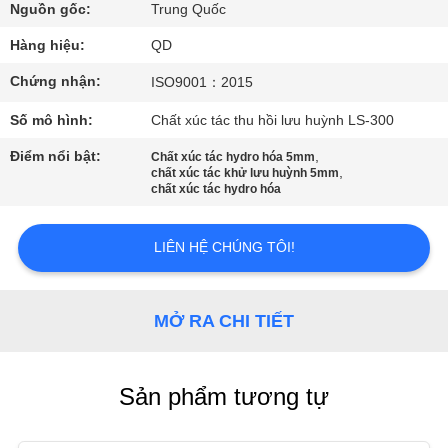
THAM
Nguồn gốc:
Trung Quốc
QUAN
Hàng hiệu:
QD
NHÀ
Chứng nhận:
ISO9001：2015
MÁY
Số mô hình:
Chất xúc tác thu hồi lưu huỳnh LS-300
Điểm nổi bật:
,
Chất xúc tác hydro hóa 5mm
KIỂM
,
chất xúc tác khử lưu huỳnh 5mm
chất xúc tác hydro hóa
SOÁT
CHẤT
LIÊN HỆ CHÚNG TÔI!
LƯỢNG
MỞ RA CHI TIẾT
LIÊN
HỆ
Sản phẩm tương tự
CHÚNG
TÔI