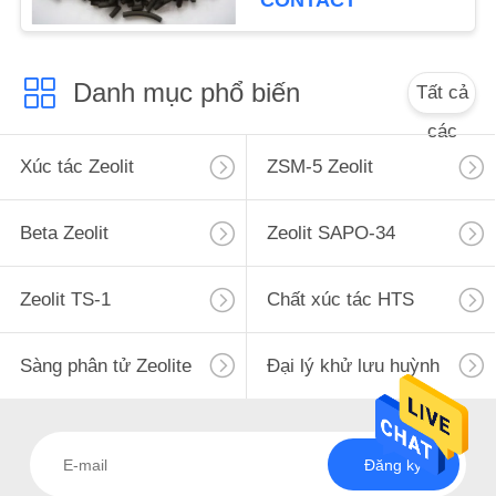
CONTACT
POLICY
Danh mục phổ biến
Tất cả
các
Xúc tác Zeolit
ZSM-5 Zeolit
Beta Zeolit
Zeolit ​​SAPO-34
Zeolit ​​TS-1
Chất xúc tác HTS
Sàng phân tử Zeolite
Đại lý khử lưu huỳnh
Đăng ký