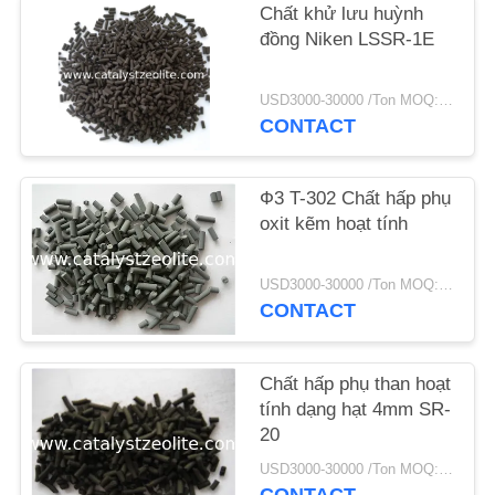
Chất khử lưu huỳnh
đồng Niken LSSR-1E
TIN
TỨC
USD3000-30000 /Ton MOQ:1 kg
CONTACT
CÁC
TRƯỜNG
Ф3 T-302 Chất hấp phụ
oxit kẽm hoạt tính
HỢP
USD3000-30000 /Ton MOQ:1 kg
SƠ
CONTACT
ĐỒ
TRANG
Chất hấp phụ than hoạt
WEB
tính dạng hạt 4mm SR-
20
USD3000-30000 /Ton MOQ:1 kg
PRIVACY