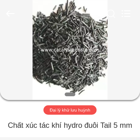
2026
CATALYSTS
GROUP
CO.,LTD.
All
Rights
Reserved.
TRANG
CHỦ
CÁC
SẢN
PHẨM
VỀ
Đại lý khử lưu huỳnh
CHÚNG
TÔI
Chất xúc tác khí hydro đuôi Tail 5 mm