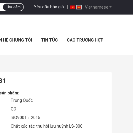
Yêu cầu báo giá
|
Vietnamese
Tìm kiếm
N HỆ CHÚNG TÔI
TIN TỨC
CÁC TRƯỜNG HỢP
981
 sản phẩm:
Trung Quốc
QD
ISO9001：2015
Chất xúc tác thu hồi lưu huỳnh LS-300