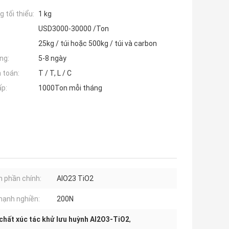
 tối thiểu:
1 kg
USD3000-30000 /Ton
25kg / túi hoặc 500kg / túi và carbon
ng:
5-8 ngày
 toán:
T / T, L / C
ấp:
1000Ton mỗi tháng
 phần chính:
AlO23 TiO2
ạnh nghiền:
200N
chất xúc tác khử lưu huỳnh Al2O3-TiO2
,