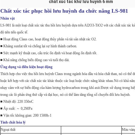
chất xúc tác khử lưu huỳnh 6 mm
Chất xúc tác phục hồi lưu huỳnh đa chức năng LS-981
Nhân vật
LS-981 là một loại chất xúc tác thu hồi lưu huỳnh dựa trên Al2O3-TiO2 với các chất xúc tác kiề
độ tiên tiến quốc tế.
■ Hoạt động Claus cao, hoạt động thủy phân và tài sản nhặt rác O2.
■ Kháng sunfat tốt và chống lại sự hình thành carbon.
■ Sức mạnh kỹ thuật cao, cấu trúc ổn định và hoạt động ổn định tốt.
■ Khả năng chống biến động cao và tuổi thọ dài.
Ứng dụng và điều kiện hoạt động
Thích hợp cho việc thu hồi lưu huỳnh Claus trong ngành hóa dầu và hóa chất than, nó có thể
hoặc kết hợp với các chất xúc tác khác thuộc các loại hoặc chức năng khác nhau.Nó có khả nă
nhạy cảm với sự biến động của hàm lượng hydrocarbon trong khí axit.Được sử dụng trong hiệu
trong các lò phản ứng thứ cấp và đại học, nó có thể làm tăng tổng số chuyển đổi lưu huỳnh.
■ Nhiệt độ: 220 350oC
■ Áp suất: ～ 0,2MPa
■ Vận tốc không gian: 200 1500h-1
Tính chất hóa lý
Ngoại thất
Màu vàng