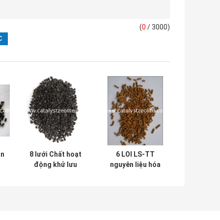
(
0
/ 3000)
an
8 lưới Chất hoạt
6 LOI LS-TT
động khử lưu
nguyên liệu hóa
huỳnh kiềm kiềm
học Chất khử lưu
SR-10
huỳnh