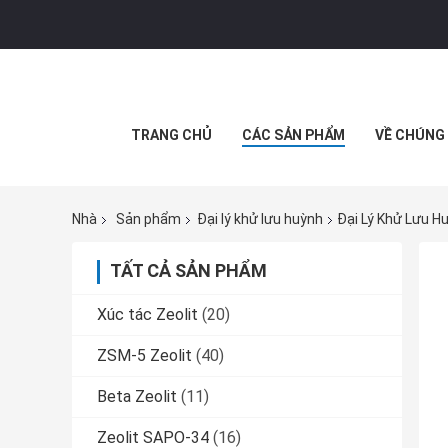
TRANG CHỦ
CÁC SẢN PHẨM
VỀ CHÚNG 
Nhà
Sản phẩm
Đại lý khử lưu huỳnh
Đại Lý Khử Lưu H
TẤT CẢ SẢN PHẨM
Xúc tác Zeolit
(20)
ZSM-5 Zeolit
(40)
Beta Zeolit
(11)
Zeolit ​​SAPO-34
(16)