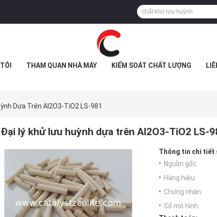
TÔI
THAM QUAN NHÀ MÁY
KIỂM SOÁT CHẤT LƯỢNG
LIÊ
uỳnh Dựa Trên Al2O3-TiO2 LS-981
Đại lý khử lưu huỳnh dựa trên Al2O3-TiO2 LS-
Thông tin chi tiết
Nguồn gốc:
Hàng hiệu:
Chứng nhận:
Số mô hình: