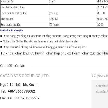
Kích thước
(mm)
Φ4 ± 0,5
Các thành phần chính
Al2O3-Ti
Diện tích bề mặt cụ thể
(m2 / g)
80180
Mật độ lớn
(kg / L)
0,90 1,0
Sức mạnh nghiền
(N / cm)
≥200
Gói và vận chuyển
■ Được đóng gói bằng túi kits nhựa lót bằng túi nhựa, trọng lượng tịnh: 40kg (hoặc tùy chỉnh
■ Ngăn chặn độ ẩm, lăn, sốc mạnh, mưa trong quá trình vận chuyển.
■ Được lưu trữ ở những nơi khô ráo và thông gió, tránh ô nhiễm và độ ẩm.
,
,
Từ khóa:
chất khử lưu huỳnh
chất hấp phụ oxit kẽm
chất xúc tác khử
Chi tiết liên lạc
CATALYSTS GROUP CO.,LTD
Gửi yêu cầ
Người liên hệ:
Mr. Kevin
Tel:
+8615666538082
Fax:
86-533-52065599-2