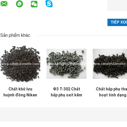
Sản phẩm khác
Chất khử lưu
Ф3 T-302 Chất
Chất hấp phụ th
huỳnh đồng Niken
hấp phụ oxit kẽm
hoạt tính dạng
LSSR-1E
hoạt tính
hạt 4mm SR-20