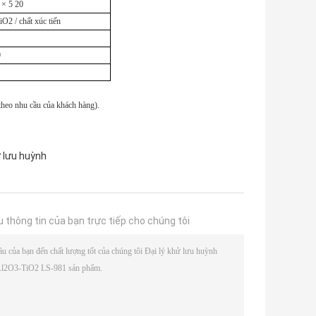
 × 5 20
O2 / chất xúc tiến
0
 theo nhu cầu của khách hàng).
 lưu huỳnh
u thông tin của bạn trực tiếp cho chúng tôi