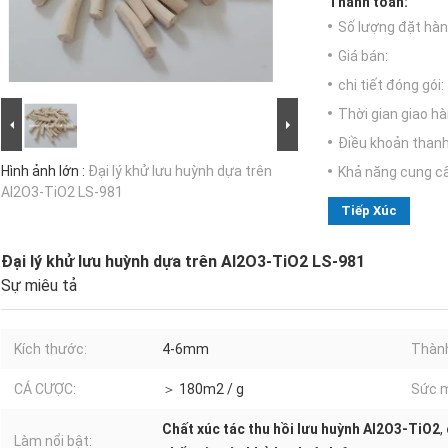
Thanh toán:
Số lượng đặt hàng
Giá bán:
chi tiết đóng gói:
Thời gian giao hà
Điều khoản thanh
Hình ảnh lớn :
Đại lý khử lưu huỳnh dựa trên
Khả năng cung c
Al2O3-TiO2 LS-981
Tiếp Xúc
Đại lý khử lưu huỳnh dựa trên Al2O3-TiO2 LS-981
Sự miêu tả
Kích thước:
4-6mm
Thành
CÁ CƯỢC:
＞ 180m2 / g
Sức m
Chất xúc tác thu hồi lưu huỳnh Al2O3-TiO2
,
Làm nổi bật: