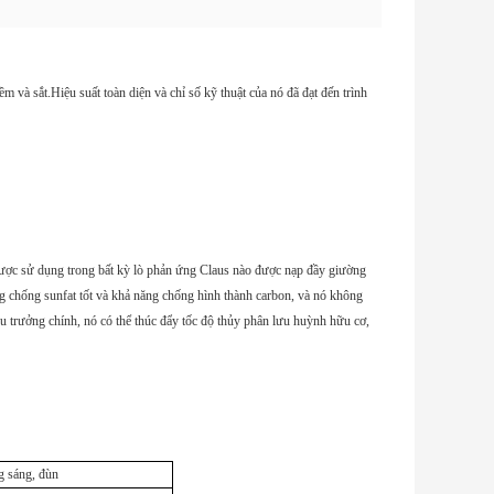
m và sắt.Hiệu suất toàn diện và chỉ số kỹ thuật của nó đã đạt đến trình
 được sử dụng trong bất kỳ lò phản ứng Claus nào được nạp đầy giường
ng chống sunfat tốt và khả năng chống hình thành carbon, và nó không
 trưởng chính, nó có thể thúc đẩy tốc độ thủy phân lưu huỳnh hữu cơ,
 sáng, đùn