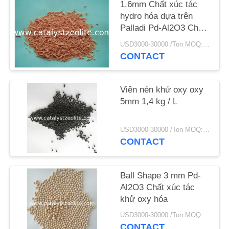
1.6mm Chất xúc tác
hydro hóa dựa trên
TIN
Palladi Pd-Al2O3 Chất
TỨC
xúc tác khử oxy
USD3000-30000 /Ton MOQ:1 kg
CONTACT
CÁC
TRƯỜNG
Viên nén khử oxy oxy
5mm 1,4 kg / L
HỢP
USD3000-30000 /Ton MOQ:1 kg
SƠ
CONTACT
ĐỒ
TRANG
Ball Shape 3 mm Pd-
WEB
Al2O3 Chất xúc tác
khử oxy hóa
USD3000-30000 /Ton MOQ:1 kg
PRIVACY
CONTACT