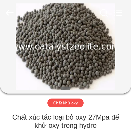
2026
CATALYSTS
GROUP
CO.,LTD.
All
Rights
Reserved.
TRANG
CHỦ
CÁC
SẢN
PHẨM
VỀ
Chất khử oxy
CHÚNG
TÔI
Chất xúc tác loại bỏ oxy 27Mpa để
khử oxy trong hydro