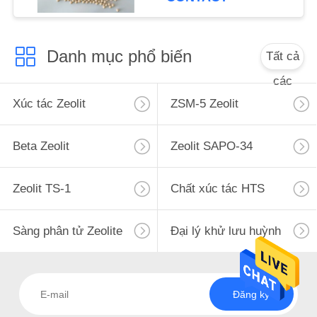
POLICY
Danh mục phổ biến
Tất cả
các
Xúc tác Zeolit
ZSM-5 Zeolit
Beta Zeolit
Zeolit ​​SAPO-34
Zeolit ​​TS-1
Chất xúc tác HTS
Sàng phân tử Zeolite
Đại lý khử lưu huỳnh
Đăng ký