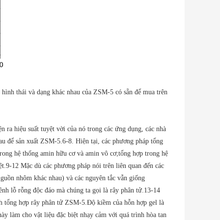
hình thái và dạng khác nhau của ZSM-5 có sẵn để mua trên
 ra hiệu suất tuyệt vời của nó trong các ứng dụng, các nhà
au để sản xuất ZSM-5.6-8. Hiện tại, các phương pháp tổng
 trong hệ thống amin hữu cơ và amin vô cơ;tổng hợp trong hệ
iệt.9-12 Mặc dù các phương pháp nói trên liên quan đến các
nguồn nhôm khác nhau) và các nguyên tắc vẫn giống
kênh lỗ rỗng độc đáo mà chúng ta gọi là rây phân tử.13-14
nh tổng hợp rây phân tử ZSM-5.Độ kiềm của hỗn hợp gel là
ày làm cho vật liệu đặc biệt nhạy cảm với quá trình hòa tan