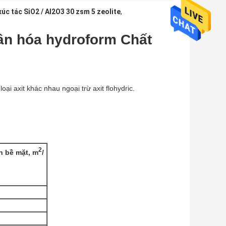
xúc tác SiO2 / Al2O3 30 zsm 5 zeolite
,
ân hóa hydroform Chất
oại axit khác nhau ngoại trừ axit flohydric.
2
ch bề mặt, m
/