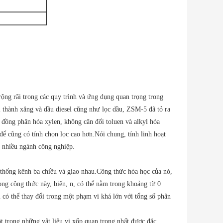
ộng rãi trong các quy trình và ứng dụng quan trọng trong
thành xăng và dầu diesel cũng như lọc dầu, ZSM-5 đã tỏ ra
ư đồng phân hóa xylen, không cân đối toluen và alkyl hóa
a để cũng có tính chọn lọc cao hơn.Nói chung, tính linh hoạt
ng nhiều ngành công nghiệp.
ệ thống kênh ba chiều và giao nhau.Công thức hóa học của nó,
ng công thức này, biến, n, có thể nằm trong khoảng từ 0
m có thể thay đổi trong một phạm vi khá lớn với tổng số phân
t trong những vật liệu vi xốp quan trọng nhất được đặc