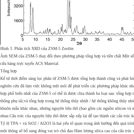
Hình 3. Phân tích XRD của ZSM-5 Zeolite
Ảnh SEM của ZSM-5 thay đổi theo phương pháp tổng hợp và tiền chất.Một số 
cửa hàng trực tuyến ACS Material.
Tổng hợp
Kể từ thời điểm sàng lọc phân tử ZSM-5 được tổng hợp thành công và phát hiện
nghiên cứu đã làm việc không mệt mỏi để phát triển các phương pháp khác nh
hợp phổ biến nhất của ZSM-5 có thể là được chia thành ba loại sau: tổng hợp
thống phụ tải;và tổng hợp trong hệ thống thủy nhiệt / hệ thống không thủy nh
khuôn mẫu khác nhau, nhưng nguyên liệu thô (bao gồm các nguồn silicon và 
nhau.Cấu trúc của nguyên liệu thô được sắp xếp lại để tạo thành các cấu trúc 
Tỷ lệ TPA + và SiO2 / Al2O3 là hai yếu tố quan trọng ảnh hưởng đến quá trì
một thông số bổ sung đóng vai trò chủ đạo.Hàm lượng silica cao của cấu trúc n