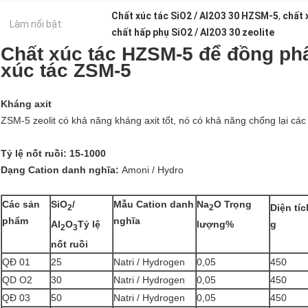
Chất xúc tác SiO2 / Al2O3 30 HZSM-5
,
chất 
Làm nổi bật:
chất hấp phụ SiO2 / Al2O3 30 zeolite
Chất xúc tác HZSM-5 để đồng ph
xúc tác ZSM-5
Kháng axit
ZSM-5 zeolit ​​có khả năng kháng axit tốt, nó có khả năng chống lại các l
Tỷ lệ nốt ruồi: 15-1000
Dạng Cation danh nghĩa:
Amoni / Hydro
Các sản
SiO
/
Mẫu Cation danh
Na
O Trọng
Diện tí
2
2
phẩm
nghĩa
g
Al
O
Tỷ lệ
lượng%
2
3
nốt ruồi
QĐ 01
25
Natri / Hydrogen
0,05
450
QD O2
30
Natri / Hydrogen
0,05
450
QĐ 03
50
Natri / Hydrogen
0,05
450