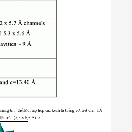
g tinh thể.Một tập hợp các kênh là thẳng với tiết diện hơi
iện tròn (5,3 x 5,6 Å) .5