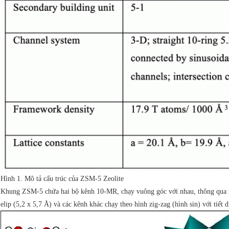
Hình 1. Mô tả cấu trúc của ZSM-5 Zeolite
Khung ZSM-5 chứa hai bộ kênh 10-MR, chạy vuông góc với nhau, thông qua mạn
elip (5,2 x 5,7 Å) và các kênh khác chạy theo hình zig-zag (hình sin) với tiết d