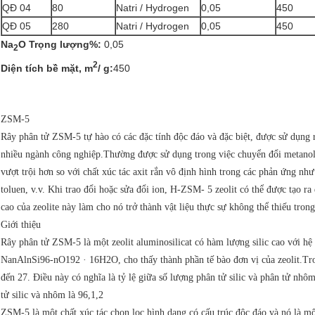
QĐ 04
80
Natri / Hydrogen
0,05
450
QĐ 05
280
Natri / Hydrogen
0,05
450
Na
O Trọng lượng%:
0,05
2
2
Diện tích bề mặt, m
/ g:
450
ZSM-5
Rây phân tử ZSM-5 tự hào có các đặc tính độc đáo và đặc biệt, được sử dụng r
nhiều ngành công nghiệp.Thường được sử dụng trong việc chuyển đổi metanol 
vượt trội hơn so với chất xúc tác axit rắn vô định hình trong các phản ứng nh
toluen, v.v. Khi trao đổi hoặc sửa đổi ion, H-ZSM- 5 zeolit ​​có thể được tạo r
cao của zeolite này làm cho nó trở thành vật liệu thực sự không thể thiếu tro
Giới thiệu
Rây phân tử ZSM-5 là một zeolit ​​aluminosilicat có hàm lượng silic cao với h
NanAlnSi96-nO192 · 16H2O, cho thấy thành phần tế bào đơn vị của zeolit.Tro
đến 27. Điều này có nghĩa là tỷ lệ giữa số lượng phân tử silic và phân tử nhô
tử silic và nhôm là 96,1,2
ZSM-5 là một chất xúc tác chọn lọc hình dạng có cấu trúc độc đáo và nó là mộ