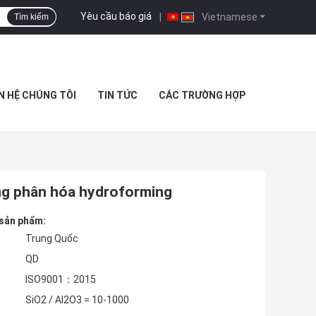
Yêu cầu báo giá
|
Vietnamese
Tìm kiếm
N HỆ CHÚNG TÔI
TIN TỨC
CÁC TRƯỜNG HỢP
ồng phân hóa hydroforming
 sản phẩm:
Trung Quốc
QD
ISO9001：2015
SiO2 / Al2O3 = 10-1000