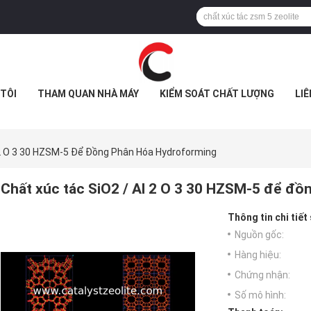
TÔI
THAM QUAN NHÀ MÁY
KIỂM SOÁT CHẤT LƯỢNG
LIÊ
 2 O 3 30 HZSM-5 Để Đồng Phân Hóa Hydroforming
Chất xúc tác SiO2 / Al 2 O 3 30 HZSM-5 để đ
Thông tin chi tiết
Nguồn gốc:
Hàng hiệu:
Chứng nhận:
Số mô hình: