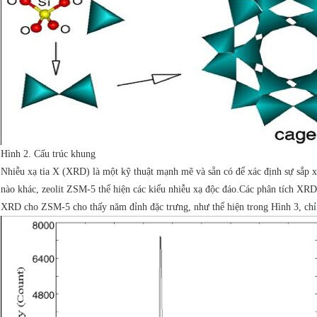
Hình 2. Cấu trúc khung
Nhiễu xạ tia X (XRD) là một kỹ thuật mạnh mẽ và sẵn có để xác định sự sắp xế
nào khác, zeolit ​​ZSM-5 thể hiện các kiểu nhiễu xạ độc đáo.Các phân tích XRD
XRD cho ZSM-5 cho thấy năm đỉnh đặc trưng, ​​như thể hiện trong Hình 3, chỉ 