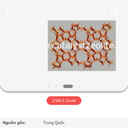
2026
CATALYSTS
GROUP
CO.,LTD.
All
Rights
Reserved.
TRANG
CHỦ
CÁC
SẢN
PHẨM
VỀ
ZSM-5 Zeolit
CHÚNG
TÔI
Nguồn gốc:
Trung Quốc