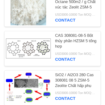
Octane 500m2 / g Chất
xúc tác Zeolit ​​ZSM-5
TIN
USD3000-10000 Ton MOQ:1 kg
TỨC
CONTACT
CÁC
CAS 308081-08-5 Bột
TRƯỜNG
thủy phân HZSM 5 tổng
hợp
HỢP
USD3000-10000 Ton MOQ:1 kg
CONTACT
SƠ
ĐỒ
SiO2 / Al2O3 280 Cas
TRANG
308081 08 5 ZSM-5
Zeolite Chất hấp phụ
WEB
USD3000-10000 Ton MOQ:1 kg
CONTACT
PRIVACY