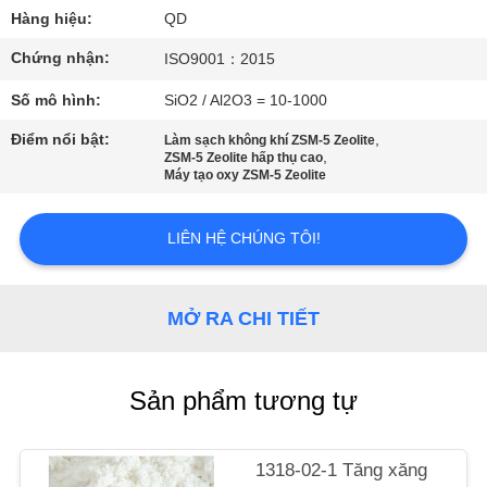
THAM
Hàng hiệu:
QD
QUAN
Chứng nhận:
ISO9001：2015
NHÀ
Số mô hình:
SiO2 / Al2O3 = 10-1000
MÁY
Điểm nổi bật:
,
Làm sạch không khí ZSM-5 Zeolite
,
ZSM-5 Zeolite hấp thụ cao
Máy tạo oxy ZSM-5 Zeolite
KIỂM
SOÁT
LIÊN HỆ CHÚNG TÔI!
CHẤT
LƯỢNG
MỞ RA CHI TIẾT
LIÊN
HỆ
Sản phẩm tương tự
CHÚNG
TÔI
1318-02-1 Tăng xăng