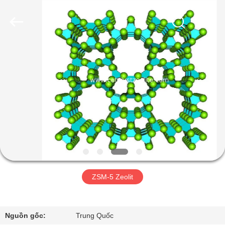
2026
CATALYSTS
GROUP
CO.,LTD.
All
Rights
Reserved.
TRANG
CHỦ
CÁC
SẢN
PHẨM
VỀ
ZSM-5 Zeolit
CHÚNG
TÔI
Nguồn gốc:
Trung Quốc