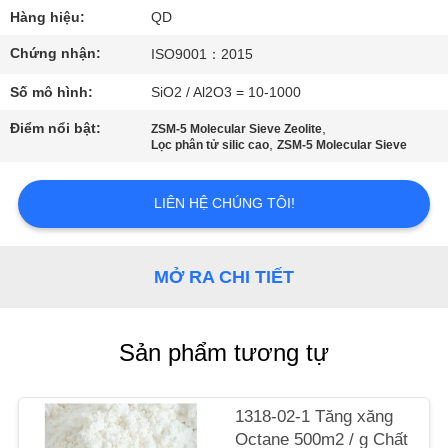
THAM
Hàng hiệu:
QD
QUAN
Chứng nhận:
ISO9001：2015
NHÀ
Số mô hình:
SiO2 / Al2O3 = 10-1000
MÁY
Điểm nổi bật:
,
ZSM-5 Molecular Sieve Zeolite
,
Lọc phân tử silic cao
ZSM-5 Molecular Sieve
KIỂM
SOÁT
LIÊN HỆ CHÚNG TÔI!
CHẤT
LƯỢNG
MỞ RA CHI TIẾT
LIÊN
Sản phẩm tương tự
HỆ
CHÚNG
1318-02-1 Tăng xăng
TÔI
Octane 500m2 / g Chất