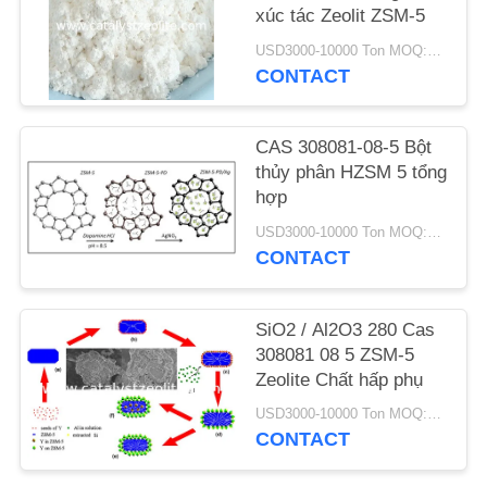
xúc tác Zeolit ​​ZSM-5
TIN
USD3000-10000 Ton MOQ:1 kg
CONTACT
TỨC
CAS 308081-08-5 Bột
CÁC
thủy phân HZSM 5 tổng
TRƯỜNG
hợp
HỢP
USD3000-10000 Ton MOQ:1 kg
CONTACT
SƠ
ĐỒ
SiO2 / Al2O3 280 Cas
308081 08 5 ZSM-5
TRANG
Zeolite Chất hấp phụ
WEB
USD3000-10000 Ton MOQ:1 kg
CONTACT
PRIVACY