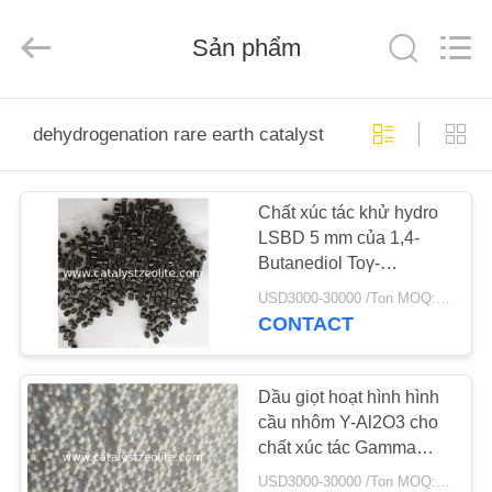
2026
CATALYSTS
GROUP
Sản phẩm
CO.,LTD.
All
Rights
Reserved.
TRANG
dehydrogenation rare earth catalyst
CHỦ
Chất xúc tác khử hydro
CÁC
LSBD 5 mm của 1,4-
SẢN
Butanediol Toγ-
PHẨM
Butyrolactone
USD3000-30000 /Ton MOQ:1 kg
CONTACT
VỀ
CHÚNG
Dầu giọt hoạt hình hình
cầu nhôm Y-Al2O3 cho
TÔI
chất xúc tác Gamma
Alumina
USD3000-30000 /Ton MOQ:1 kg