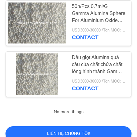
POLICY
50n/Pcs 0.7ml/G
Gamma Alumina Sphere
For Aluminium Oxide
Liquid Molding CCR
USD3000-30000 /Ton MOQ:1 kg
Catalyst Carrier
CONTACT
Dầu giọt Alumina quả
cầu của chất chứa chất
lỏng hình thành Gamma
Alumina sản phẩm
USD3000-30000 /Ton MOQ:1 kg
CONTACT
No more things
LIÊN HỆ CHÚNG TÔI!