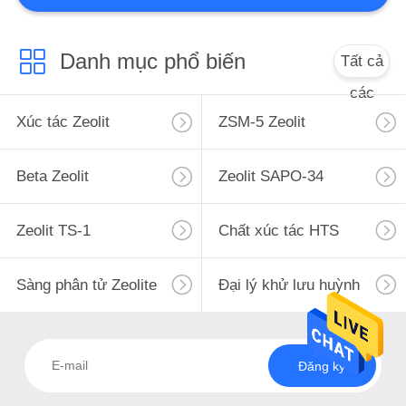
Danh mục phổ biến
Tất cả
các
Xúc tác Zeolit
ZSM-5 Zeolit
Beta Zeolit
Zeolit ​​SAPO-34
Zeolit ​​TS-1
Chất xúc tác HTS
Sàng phân tử Zeolite
Đại lý khử lưu huỳnh
Đăng ký