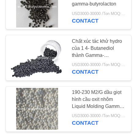
gamma-butyrolacton
TIN
USD3000-30000 /Ton MOQ:1 kg
CONTACT
TỨC
Chất xúc tác khử hydro
CÁC
của 1 4- Butanediol
TRƯỜNG
thành Gamma-
Butyrolactone Chất xúc
HỢP
USD3000-30000 /Ton MOQ:1 kg
táczeolit
CONTACT
SƠ
ĐỒ
190-230 M2/G dầu giọt
hình cầu oxit nhôm
TRANG
Liquid Molding Gamma
WEB
Alumina Y-Al2O3 chất
USD3000-30000 /Ton MOQ:1 kg
chứa chất xúc tác
CONTACT
PRIVACY