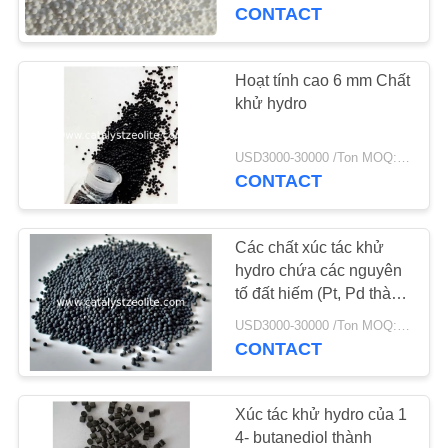
THAM
CONTACT
QUAN
NHÀ
Hoạt tính cao 6 mm Chất
MÁY
khử hydro
USD3000-30000 /Ton MOQ:1 kg
KIỂM
CONTACT
SOÁT
CHẤT
Các chất xúc tác khử
LƯỢNG
hydro chứa các nguyên
tố đất hiếm (Pt, Pd thành
phần hoạt tính) để làm
USD3000-30000 /Ton MOQ:1 kg
LIÊN
sạch CO2
CONTACT
HỆ
CHÚNG
Xúc tác khử hydro của 1
TÔI
4- butanediol thành